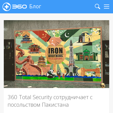
Блог
Search
Me
360 Total Security сотрудничает с
посольством Пакистана