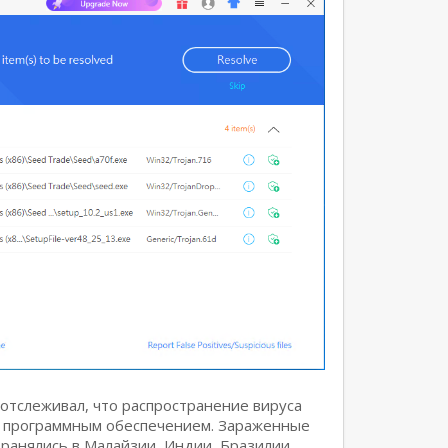
отслеживал, что распространение вируса
им программным обеспечением. Зараженные
ранялись в Малайзии, Индии, Бразилии,