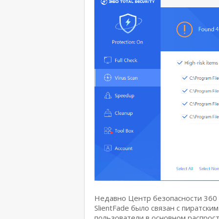
Недавно Центр безопасности 360 
SlientFade было связан с пиратск
пользователи в основном распрост