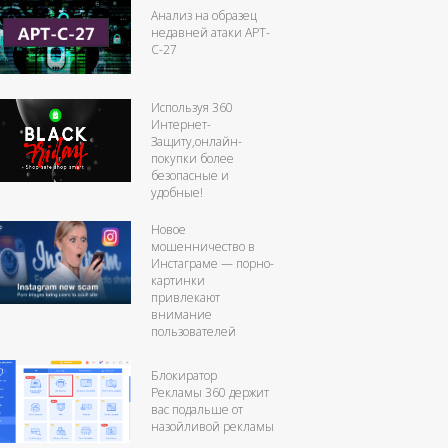
Анализ на образец
недавней атаки APT-
C-27
Используя 360
Интернет-
Защиту,онлайн-
покупки более
безопасные и
удобные!
Новое
мошенничество в
Инстаграме — порно-
картинки
привлекают
внимание
пользователей
Блокиратор
Рекламы 360 держит
вас подальше от
назойливой рекламы