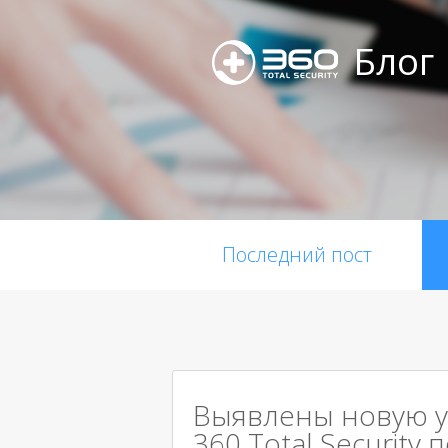
Блог
Последний пост
Выявлены новую уя
360 Total Security