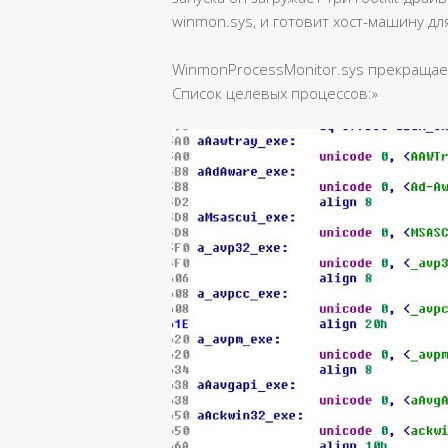
winmon.sys, и готовит хост-машину д
WinmonProcessMonitor.sys прекращае
Список целевых процессов:»