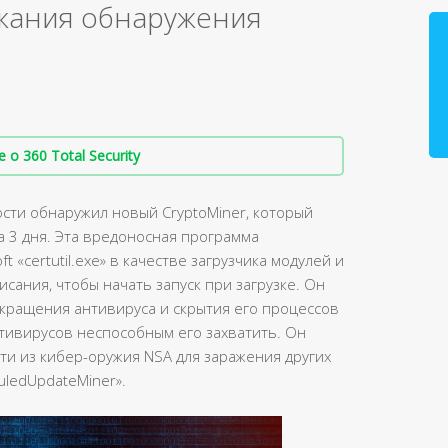
ежания обнаружения
о 360 Total Security
сти обнаружил новый CryptoMiner, который
а 3 дня. Эта вредоносная программа
 «certutil.exe» в качестве загрузчика модулей и
исания, чтобы начать запуск при загрузке. Он
рекращения антивируса и скрытия его процессов
тивирусов неспособным его захватить. Он
ти из кибер-оружия NSA для заражения других
ledUpdateMiner».