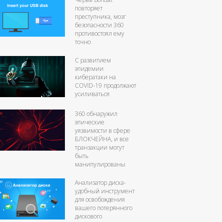
повторяет
преступника, мозг
безопасности 360
противостоял ему
точно
С развитием
эпидемии
кибератаки на
COVID-19 продолжают
усиливаться
360 обнаружил
эпические
уязвимости в сфере
БЛОКЧЕЙНА, и все
транзакции могут
быть
манипулированы
Анализатор диска-
удобный инструмент
для освобождения
вашего потерянного
дискового