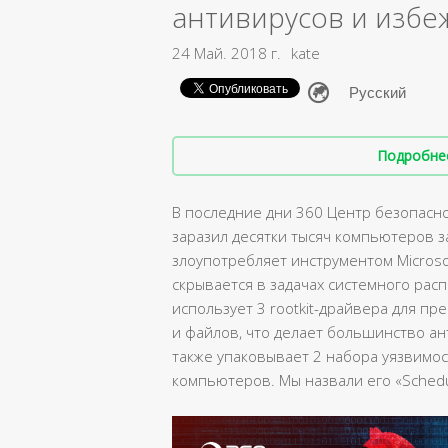
антивирусов и изб
24 Май. 2018 г.
kate
Подробнее 
В последние дни 360 Центр безопасно
заразил десятки тысяч компьютеров з
злоупотребляет инструментом Microsoft
скрывается в задачах системного расп
использует 3 rootkit-драйвера для п
и файлов, что делает большинство ан
также упаковывает 2 набора уязвимос
компьютеров. Мы назвали его «Schedu