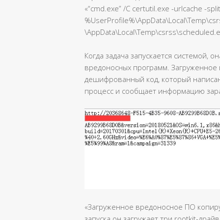
«“cmd.exe” /C certutil.exe -urlcache -spl
%UserProfile%\AppData\Local\Temp\csr
\AppData\Local\Temp\csrss\scheduled.
Когда задача запускается системой, о
вредоносных программ. Загруженное
дешифрованный код, который написан 
процесс и сообщает информацию зар
«Загруженное вредоносное ПО копируетс
запуска он загружает три rootkit-драй