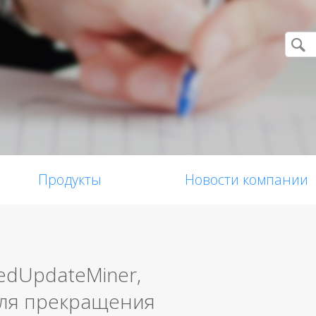
Продукты
Новости компании
edUpdateMiner,
 для прекращения