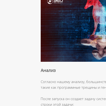
Анализ
Согласно нашему анализу, большинств
такие как программные трещины и ге
После запуска он создает задачу сис
строки этой задачи: