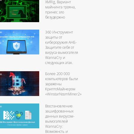
XMRig, Вариант
майнинга трояна,
принес зло
безудержно
360 Инструмент
защиты от
кибероружия АНБ-
Защитите себя от
вируса-вымогателя
WannaCry и
следующих атак.
Более 200 000
компьютеров были
заражены
КриптоМайнером
«WinstarNssmMiner2»
Восстановление
зашифрованных
данных вирусом-
вымогателей
WannaCry:
Возможнсть и