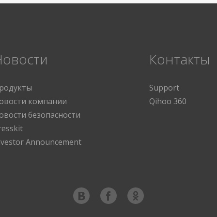
Новости
Контакты
родукты
Support
овости компании
Qihoo 360
овости безопасности
resskit
nvestor Announcement