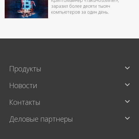
КриптоМайнер «TaksHostMiner»,
заразил более десяти тысяч
компьютеров за один день.
Продукты
Новости
Контакты
Деловые партнеры