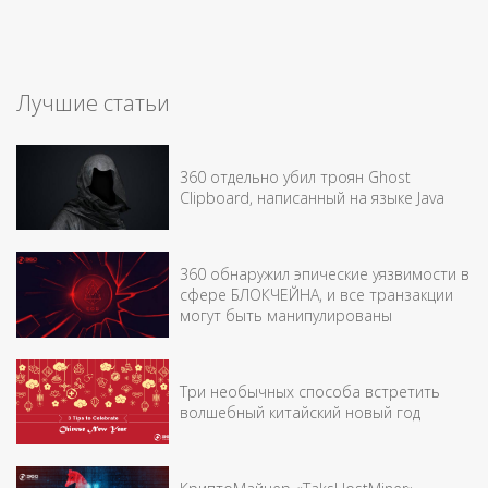
Лучшие статьи
360 отдельно убил троян Ghost
Clipboard, написанный на языке Java
360 обнаружил эпические уязвимости в
сфере БЛОКЧЕЙНА, и все транзакции
могут быть манипулированы
Три необычных способа встретить
волшебный китайский новый год