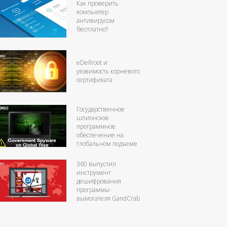
Как проверить
компьютер
антивирусом
бесплатно?
eDellroot и
уязвимость корневого
сертификата
Государственное
шпионское
программное
обеспечение на
глобальном подъеме
360 выпустил
инструмент
дешифрования
программы-
вымогателя GandCrab