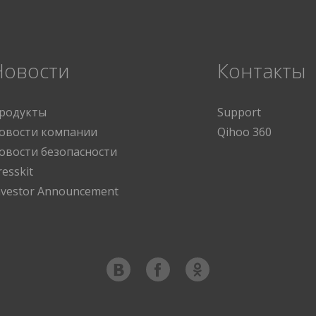
Новости
Контакты
родукты
Support
овости компании
Qihoo 360
овости безопасности
resskit
nvestor Announcement