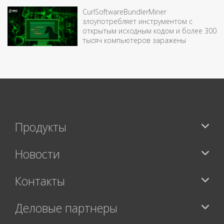
CurlSoftwareBundlerMiner
злоупотребляет инструментом с
открытым исходным кодом и более 300
тысяч компьютеров заражены
Продукты
Новости
Контакты
Деловые партнеры