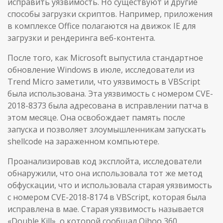
исправить уязвимость. Но существуют и другие
способы загрузки скриптов. Например, приложения
в комплексе Office полагаются на движок IE для
загрузки и рендеринга веб-контента.
После того, как Microsoft выпустила стандартное
обновление Windows в июле, исследователи из
Trend Micro заметили, что уязвимость в VBScript
была использована. Эта уязвимость с номером CVE-
2018-8373 была адресована в исправлении патча в
этом месяце. Она освобождает память после
запуска и позволяет злоумышленникам запускать
shellcode на зараженном компьютере.
Проанализировав код эксплойта, исследователи
обнаружили, что она использовала тот же метод
обфускации, что и использовала старая уязвимость
с номером CVE-2018-8174 в VBScript, которая была
исправлена в мае. Старая уязвимость называется
«Double Kill», о которой сообщал Qihoo 360.