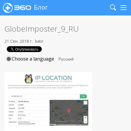
Блог
Search
Me
GlobeImposter_9_RU
21 Сен. 2018 г.
kate
Choose a language