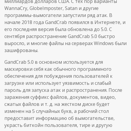
миллиардов долларов США. С тех пор варианты
WannaCry, GlobeImposter, Satan и другие
программы-вымогатели запустили ряд атак. В
начале 2018 года GandCrab появился в Интернете, и
его последняя версия была обновлена до 5.0. С
сентября распространение GandCrab 5.0 быстро
выросло, и многие файлы на серверах Windows были
зашифрованы.
GandCrab 5.0 в основном используется для
маскировки себя как обычного программного
обеспечения для побуждения пользователей к
загрузке или использует уязвимость и слабый
пароль для запуска атак и распространения. После
заражения суффикс файлов, документов, видео,
сжатых файлов и т. д. на жестком диске будет
изменен на 5 случайных букв, а рабочий стол
предоставит информацию об вымогательстве,
украсть биткойн пользователя, тире и другую