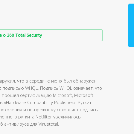
о 360 Total Security
аружил, что в середине июня был обнаружен
t с подписью WHQL. Подпись WHQL означает, что
 прошел сертификацию Microsoft, Microsoft
«Hardware Compatibility Publisher». Руткит
о поколения и по-прежнему сохраняет подпись
ленного руткита Netfilter увеличилось
б антивирусе для Virustotal.