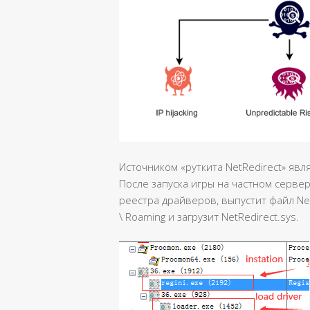
Источником «руткита NetRedirect» яв
После запуска игры на частном серве
реестра драйверов, выпустит файл Net
\ Roaming и загрузит NetRedirect.sys.