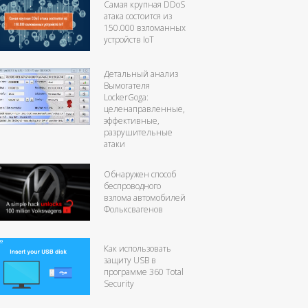
Самая крупная DDoS
атака состоится из
150.000 взломанных
устройств IоT
Детальный анализ
Вымогателя
LockerGoga:
целенаправленные,
эффективные,
разрушительные
атаки
Обнаружен способ
беспроводного
взлома автомобилей
Фольксвагенов
Как использовать
защиту USB в
программе 360 Total
Security