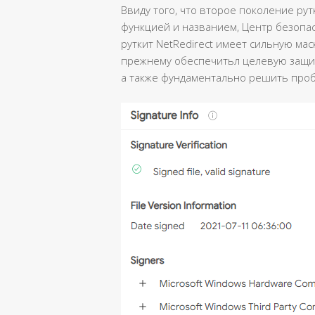
Ввиду того, что второе поколение рут
функцией и названием, Центр безопасн
руткит NetRedirect имеет сильную маск
прежнему обеспечитьл целевую защит
а также фундаментально решить проб