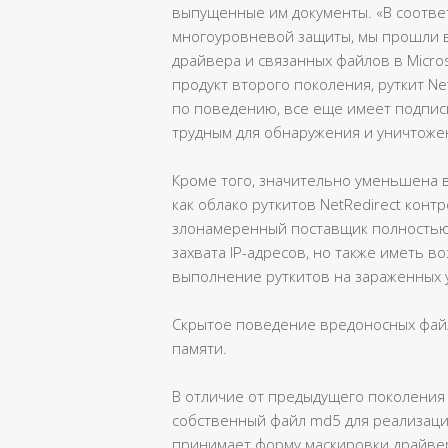
выпущенные им документы. «В соотве
многоуровневой защиты, мы прошли 
драйвера и связанных файлов в Micros
продукт второго поколения, руткит Ne
по поведению, все еще имеет подпись 
трудным для обнаружения и уничтоже
Кроме того, значительно уменьшена вр
как облако руткитов NetRedirect конт
злонамеренный поставщик полностью
захвата IP-адресов, но также иметь 
выполнение руткитов на зараженных 
Скрытое поведение вредоносных файл
памяти.
В отличие от предыдущего поколения «
собственный файл md5 для реализации
принимает форму маскировки драйвер