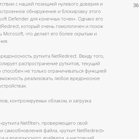
тствии с нашей позицией нулевого доверия и
36
встроенное обнаружение и блокировку этого
oft Defender для конечных точек». Однако его
tRedirect, который очень гомологичен и похож
Microsoft, что делает его более скрытым и
ния.
едоносность руткита NetRedirect. Ввиду того,
ролирует распространение руткитов, текущий
 способен не только ограничиваться функцией
возможность реализовать любое вредоносное
устройствах.
ов, контролируемых облаком, и загрузка
руткита Netfilter», проверяющего свой
 самообновления файла, «руткит NetRedirect»
а и вредоносного драйвера, а настоящий