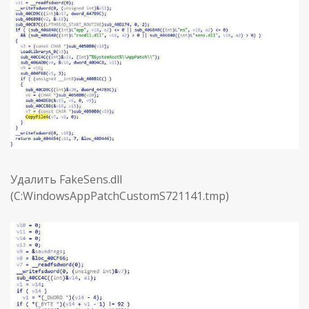
Удалить FakeSens.dll
(C:WindowsAppPatchCustomS721141.tmp)