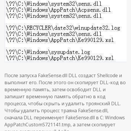
После запуска FakeSense.dll DLL создаст Shellcode и
выполнит его. После этого он скопирует DLL-код во
временную память, затем освободит DLL и
запишит временную память обратно в код
процесса, чтобы скрыть и удалить троянский DLL.
Чтобы удалить процесс траяна FakeSense.dll,
сначала DLL переименует FakeSense.dll в C: Windows
AppPatchCustomS721141.tmp, а затем скопирует