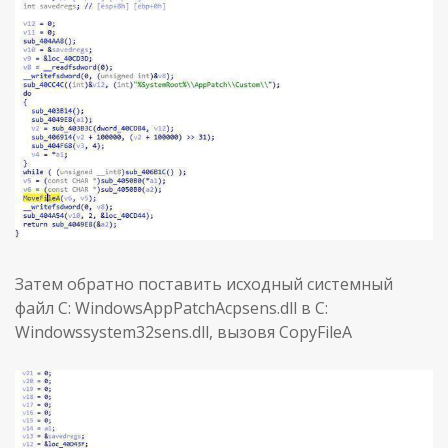
Затем обратно поставить исходный системный
файл C: WindowsAppPatchAcpsens.dll в C:
Windowssystem32sens.dll, вызовя CopyFileA