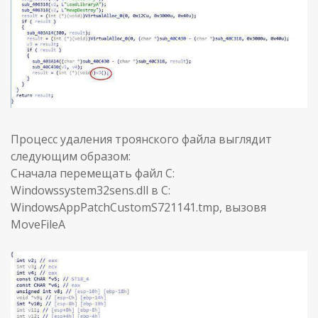
Процесс удаления троянского файла выглядит
следующим образом:
Сначала перемещать файл C:
Windowssystem32sens.dll в C:
WindowsAppPatchCustomS721141.tmp, вызовя
MoveFileA