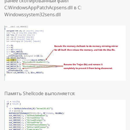
ранее скопированный файл
C:WindowsAppPatchAcpsens.dll в C:
Windowssystem32sens.dll
Память Shellcode выполняется: