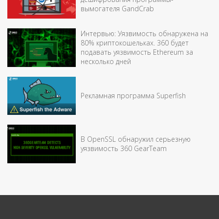
вымогателя GandCrab
Интервью: Уязвимость обнаружена на
80% криптокошельках. 360 будет
подавать уязвимость Ethereum за
несколько дней
Рекламная программа Superfish
В OpenSSL обнаружил серьезную
уязвимость 360 GearTeam