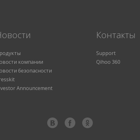
Новости
Контакты
родукты
Support
овости компании
Qihoo 360
овости безопасности
resskit
nvestor Announcement