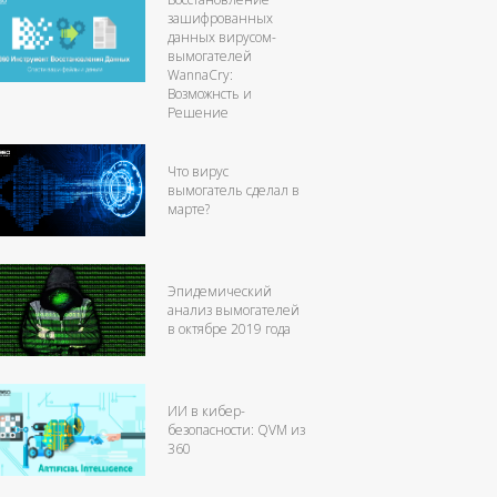
зашифрованных
данных вирусом-
вымогателей
WannaCry:
Возможнсть и
Решение
Что вирус
вымогатель сделал в
марте?
Эпидемический
анализ вымогателей
в октябре 2019 года
ИИ в кибер-
безопасности: QVM из
360