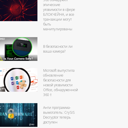
эпические
уязвимости в сфере
БЛОКЧЕЙНА, и все
транзакции могут
быть
манипулированы
В безопасности ли
ваша камера?
Microsoft выпустила
обновление
безопасности для
новой уязвимости
Office, обнаруженной
360！
Анти программа-
вымогатель: CrySiS
Decryptor теперь
доступен