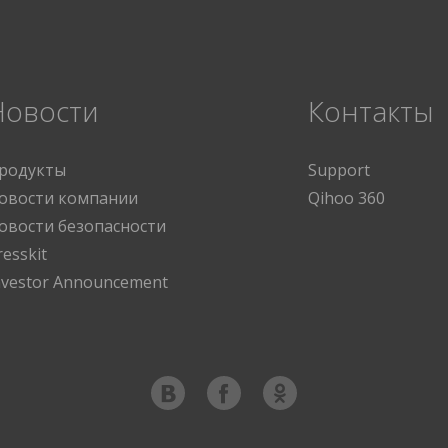
Новости
Контакты
родукты
Support
овости компании
Qihoo 360
овости безопасности
resskit
nvestor Announcement