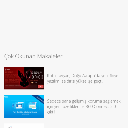
Çok Okunan Makaleler
Kötü Tavşan, Doğu Avrupa’da yeni fidye
yazılımı saldırısı yükselişe geçti.
Sadece sana gelişmiş koruma sağlamak
için yeni özellikleri ile 360 Connect 2.0
çıktı!