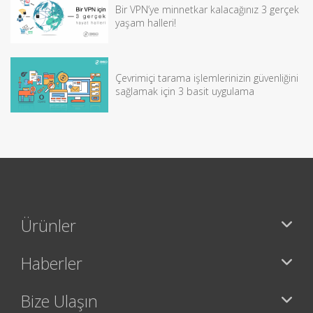
Bir VPN’ye minnetkar kalacağınız 3 gerçek
yaşam halleri!
Çevrimiçi tarama işlemlerinizin güvenliğini
sağlamak için 3 basit uygulama
Ürünler
Haberler
Bize Ulaşın