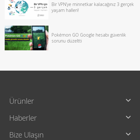
Bir VPN’ye minnetkar kalacağınız 3 gerçek
yaşam halleri!
Pokémon GO Google hesabı güvenlik
sorunu düzeltti
Ürünler
Haberler
Bize Ulaşın