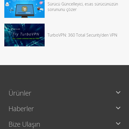
Sürücü Güncelleyici, esas sürücünüzün
sorununu çözer
TurboVPN: 360 Total Security’den VPN
Ürünler
Haberler
Bize Ulaşın