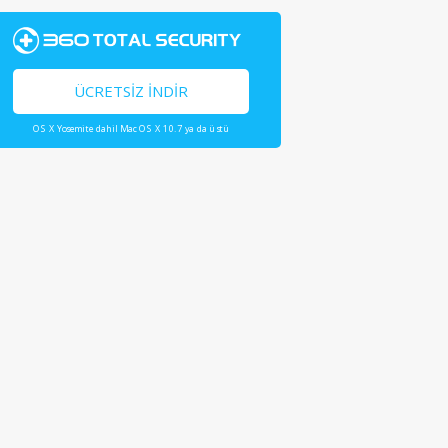
ÜCRETSIZ İNDIR
OS X Yosemite dahil Mac OS X 10.7 ya da üstü