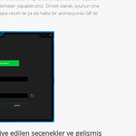
nlemeler yapabilirsiniz. Örnek olarak, oyunun öne
şka resim ile ya da hatta bir animasyonlu GIF ile
ye edilen seçenekler ve gelişmiş