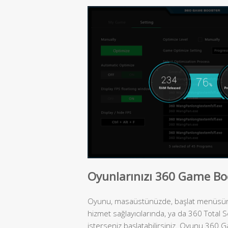
Oyunlarınızı 360 Game Boo
Oyunu, masaüstünüzde, başlat menüsünde
hizmet sağlayıcılarında, ya da 360 Total
isterseniz başlatabilirsiniz. Oyunu 360