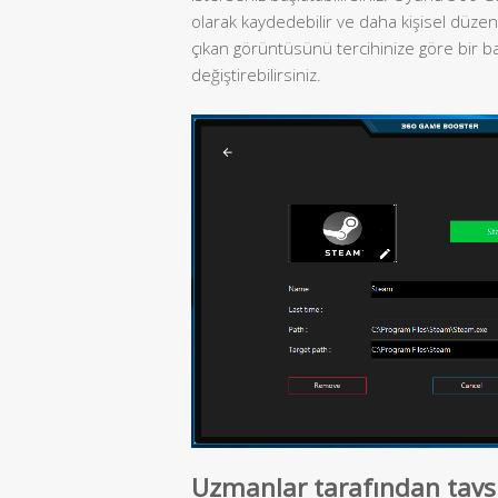
olarak kaydedebilir ve daha kişisel düze
çıkan görüntüsünü tercihinize göre bir ba
değiştirebilirsiniz.
Uzmanlar tarafından tavsi