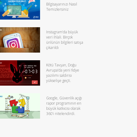
Bilgisayarınızı Nasıl
Temizlersiniz
Instagram’da büyük
veri ihlali. Birçok
ünlünün bilgileri satışa
çıkarıldı
Kötü Tavşan, Doğu
Avrupa’da yeni fidye
yazılımı saldırısı
yükselişe geçti.
Google, Güvenlik açığı
rapor programının en
büyük katkıcısı olarak
360’ı nitelendirdi.