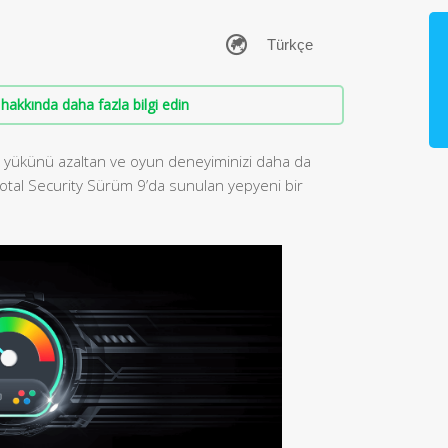
hakkında daha fazla bilgi edin
k yükünü azaltan ve oyun deneyiminizi daha da
tal Security Sürüm 9’da sunulan yepyeni bir