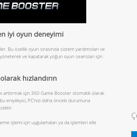
en iyi oyun deneyimi
er. Bu özellik oyun sırasında sistem yardımcıları ve
ri yöneterek ve kapatarak yoğun oyun seansları için
 olarak hızlandırın
zını arttırmak için 360 Game Booster otomatik olarak
a bu eniyileyici, PC’nizi daha önceki durumuna
cektir.
Ç
yileme işlemi için uygulamaları ya da işlemleri elle