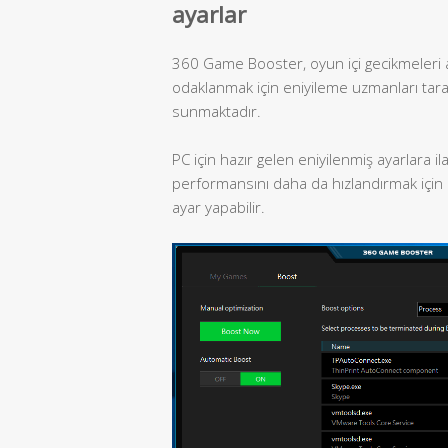
ayarlar
360 Game Booster, oyun içi gecikmeleri a
odaklanmak için eniyileme uzmanları tara
sunmaktadır.
PC için hazır gelen eniyilenmiş ayarlara i
performansını daha da hızlandırmak için
ayar yapabilir.