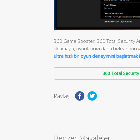
360 Game Booster, 360 Total Security Ara
tıklamayla, oyunlarınızı daha hızlı ve pürüz
ultra hızlı bir oyun deneyimini başlatmak iç
360 Total Security 
Paylaş:
Benzer Makaleler