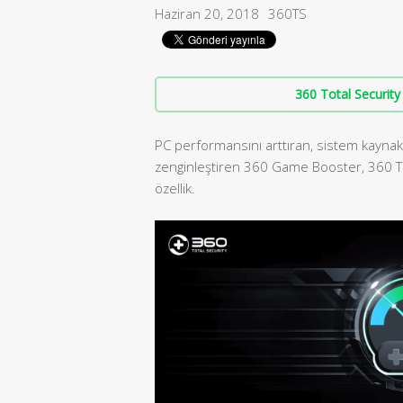
Haziran 20, 2018
360TS
360 Total Security 
PC performansını arttıran, sistem kayna
zenginleştiren 360 Game Booster, 360 To
özellik.