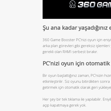
Şu ana kadar yaşadığınız 
360 Game Booster PC’nizi oyun için eniyil
arka plan görevleri gibi gereksiz işlemle
gerekli olan RAM’i serbest bırakır.
PC’nizi oyun için otomatik
Bir oyun başlattığınız zaman, PC’nizin hı
etkinleştirilir. Siz oyunu bitirdikten sonr
getirmek için otomatik olarak geri yükleye
Her şey bir tek tıklama ile yapılabilir. Eni
açıp kapatmaya gerek yok.