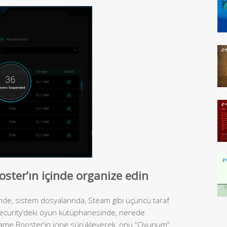
ster’ın içinde organize edin
, sistem dosyalarında, Steam gibi üçüncü taraf
 Security’deki oyun kütüphanesinde, nerede
 Game Booster’ın içine sürükleyerek, onu “Oyunum”