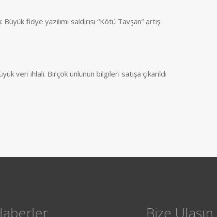
: Büyük fidye yazılımı saldırısı “Kötü Tavşan” artış
k veri ihlali. Birçok ünlünün bilgileri satışa çıkarıldı
Haberler
Bize Ulaşın