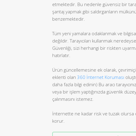
etmektedir. Bu nedenle güvensiz bir tarayı
şantaj yapmak gibi saldırganların mülkünü
benzemektedir.
Tüm yeni yamalara odaklanmak ve bilgisayar
değildir. Tarayıcıları kullanmak neredey
Güvenliği, sizi herhangi bir riskten uyarma
hatırlatır.
Ürün güncellemesine ek olarak, çevrimiçi a
eklenti olan
360 İnternet Koruması
oluşt
daha fazla bilgi edinin) Bu aracı tarayıcını
veya bir işlem yaptığınızda güvenlik düzeyi
çalınmasını istemez.
İnternette ne kadar risk ve tuzak olursa 
korur.