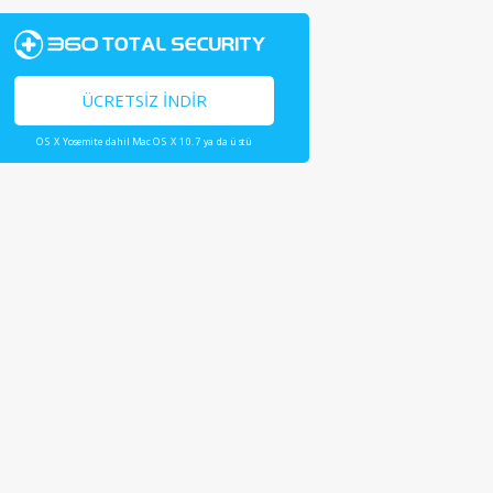
ÜCRETSIZ İNDIR
OS X Yosemite dahil Mac OS X 10.7 ya da üstü