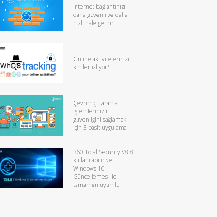
İnternet bağlantınızı
daha güvenli ve daha
hızlı hale getirir
Online aktivitelerinizi
kimler izliyor?
Çevrimiçi tarama
işlemlerinizin
güvenliğini sağlamak
için 3 basit uygulama
360 Total Security V8.8
kullanılabilir ve
Windows 10
Güncellemesi ile
tamamen uyumlu