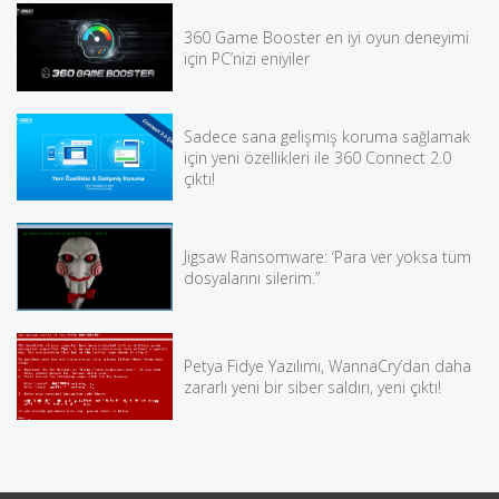
360 Game Booster en iyi oyun deneyimi
için PC’nizi eniyiler
Sadece sana gelişmiş koruma sağlamak
için yeni özellikleri ile 360 Connect 2.0
çıktı!
Jigsaw Ransomware: ‘Para ver yoksa tüm
dosyalarını silerim.”
Petya Fidye Yazılımı, WannaCry’dan daha
zararlı yeni bir siber saldırı, yeni çıktı!