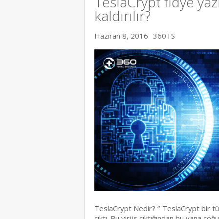
TeslaCrypt fidye yazı
kaldırılır?
Haziran 8, 2016
360TS
TeslaCrypt Nedir? ‘’ TeslaCrypt bir tür
çıktı. Bu virüs çıktığından bu yana çoğ