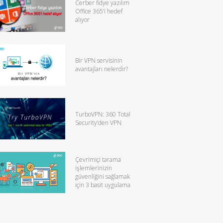
Cerber fidye yazılım
Office 365’i hedef
alıyor
Bir VPN servisinin
avantajları nelerdir?
TurboVPN: 360 Total
Security’den VPN
Çevrimiçi tarama
işlemlerinizin
güvenliğini sağlamak
için 3 basit uygulama