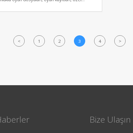
<
1
2
3
4
>
Haberler
Bize Ulaşın