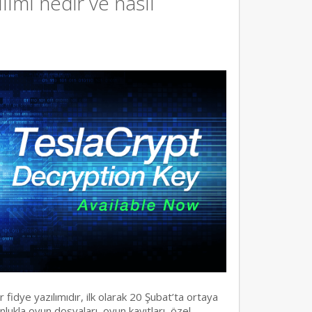
lımı nedir ve nasıl
 fidye yazılımıdır, ilk olarak 20 Şubat’ta ortaya
unlukla oyun dosyaları, oyun kayıtları, özel…