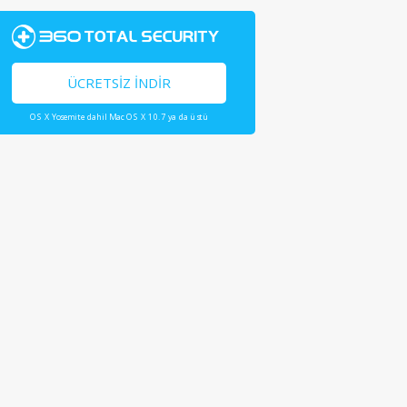
ÜCRETSIZ İNDIR
OS X Yosemite dahil Mac OS X 10.7 ya da üstü