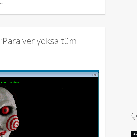
e…
‘Para ver yoksa tüm
Ç