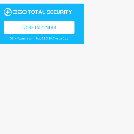
ÜCRETSIZ İNDIR
OS X Yosemite dahil Mac OS X 10.7 ya da üstü