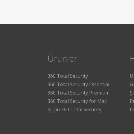
Ürünler
360 Total Security
Ü
360 Total Security Essential
G
360 Total Security Premium
Ş
360 Total Security for Mac
P
İş için 360 Total Security
I