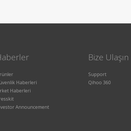
Haberler
Bize Ulaşın
rünler
Support
üvenlik Haberleri
Qihoo 360
irket Haberleri
resskit
nvestor Announcement