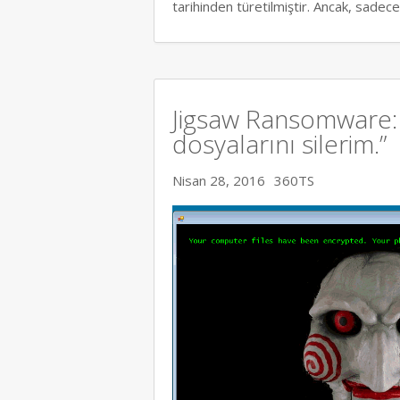
tarihinden türetilmiştir. Ancak, sadec
Jigsaw Ransomware: 
dosyalarını silerim.”
Nisan 28, 2016
360TS