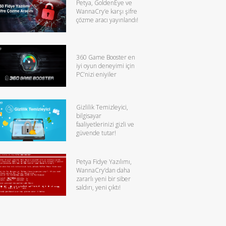
Petya, GoldenEye ve
WannaCry’e karşı şifre
çözme aracı yayınlandı!
360 Game Booster en
iyi oyun deneyimi için
PC’nizi eniyiler
Gizlilik Temizleyici,
bilgisayar
faaliyetlerinizi gizli ve
güvende tutar!
Petya Fidye Yazılımı,
WannaCry’dan daha
zararlı yeni bir siber
saldırı, yeni çıktı!