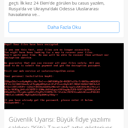
geçti. İlk kez 24 Ekim’de görülen bu casus yazılım,
Rusya’da ve Ukrayna’daki Odessa Uluslararası
havaalanına ve…
Daha Fazla Oku
Güvenlik Uyarısı: Büyük fidye yazılımı
saldırısı “Kötü Tavşan” artış gösteriyor