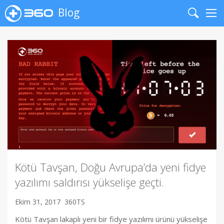
Blog
Search
Me
Kötü Tavşan, Doğu Avrupa’da yeni fidye
yazılımı saldırısı yükselişe geçti.
Ekim 31, 2017
360TS
Kötü Tavşan lakaplı yeni bir fidye yazılımı ürünü yükselişe