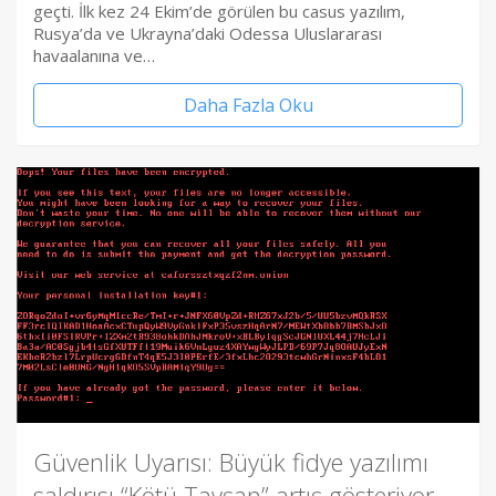
geçti. İlk kez 24 Ekim’de görülen bu casus yazılım,
Rusya’da ve Ukrayna’daki Odessa Uluslararası
havaalanına ve…
Daha Fazla Oku
Güvenlik Uyarısı: Büyük fidye yazılımı
saldırısı “Kötü Tavşan” artış gösteriyor