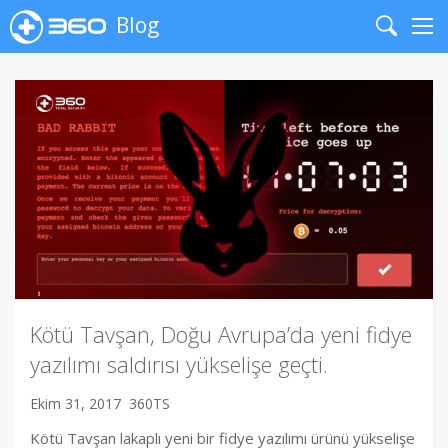
Blog
Search
Me
Kötü Tavşan, Doğu Avrupa’da yeni fidye
yazılımı saldırısı yükselişe geçti.
Ekim 31, 2017
360TS
Kötü Tavşan lakaplı yeni bir fidye yazılımı ürünü yükselişe