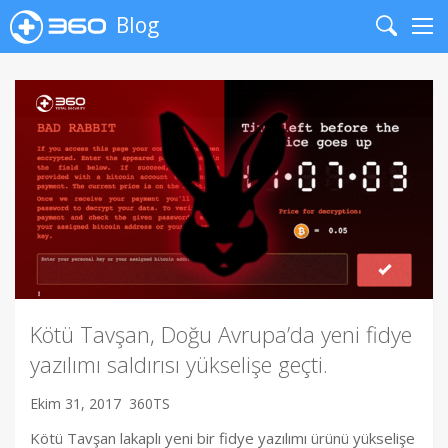
Blog
Search
Me
Kötü Tavşan, Doğu Avrupa’da yeni fidye
yazılımı saldırısı yükselişe geçti.
Ekim 31, 2017
360TS
Kötü Tavşan lakaplı yeni bir fidye yazılımı ürünü yükselişe