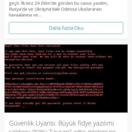
geçti. İlk kez 24 Ekim’de görülen bu casus yazılım,
Rusya’da ve Ukrayna’daki Odessa Uluslararası
havaalanına ve…
Daha Fazla Oku
Güvenlik Uyarısı: Büyük fidye yazılımı
saldırısı “Kötü Tavşan” artış gösteriyor