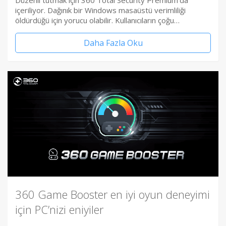
Düzenli tutmak için 360 Total Security Premium’da
içeriliyor. Dağınık bir Windows masaüstü verimliliği
öldürdüğü için yorucu olabilir. Kullanıcıların çoğu…
Daha Fazla Oku
360 Game Booster en iyi oyun deneyimi
için PC’nizi eniyiler