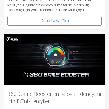
Düzenli tutmak için 360 Total Security Premium’da
içeriliyor. Dağınık bir Windows masaüstü verimliliği
öldürdüğü için yorucu olabilir. Kullanıcıların çoğu…
Daha Fazla Oku
360 Game Booster en iyi oyun deneyimi
için PC’nizi eniyiler