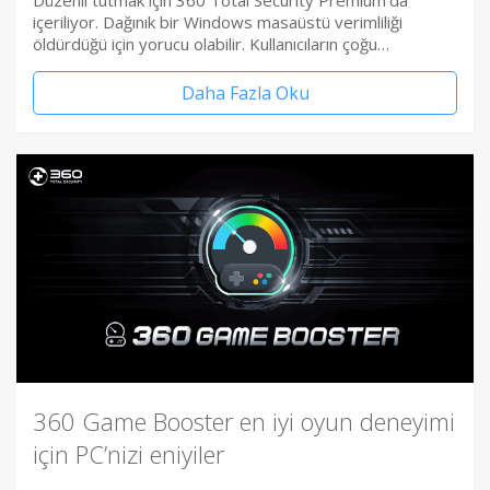
Düzenli tutmak için 360 Total Security Premium’da
içeriliyor. Dağınık bir Windows masaüstü verimliliği
öldürdüğü için yorucu olabilir. Kullanıcıların çoğu…
Daha Fazla Oku
360 Game Booster en iyi oyun deneyimi
için PC’nizi eniyiler