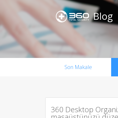
Blog
Son Makale
360 Desktop Organi
masaüstünüzü düzen