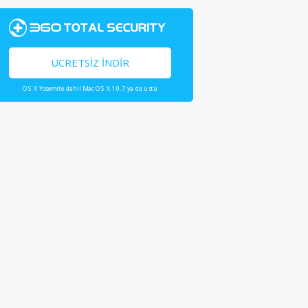
ÜCRETSIZ İNDIR
OS X Yosemite dahil Mac OS X 10.7 ya da üstü