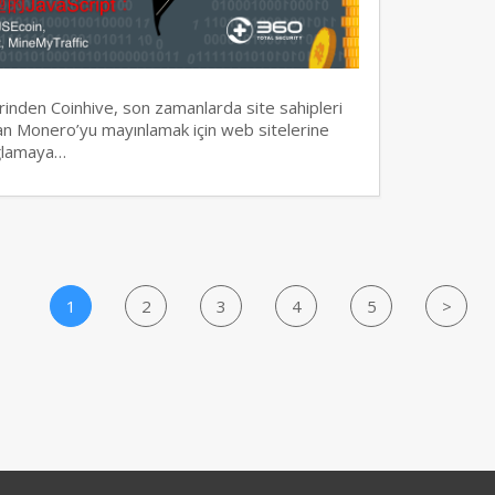
erinden Coinhive, son zamanlarda site sahipleri
olan Monero’yu mayınlamak için web sitelerine
ağlamaya…
1
2
3
4
5
>