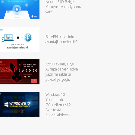
Neden 360 Belge
Koruyucu’ya ihtiyacınız
var?
Bir VPN servisinin
avantajları nelerdir?
Kötü Tavşan, Doğu
Avrupa’da yeni fidye
yazılımı saldırısı
yükselişe geçti.
Windows 10
Yıldönümü
Güncellemesi 2
Ağustos’ta
Kullanılabilecek