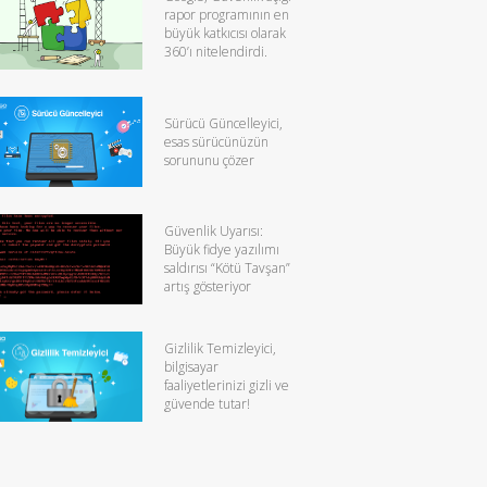
rapor programının en
büyük katkıcısı olarak
360’ı nitelendirdi.
Sürücü Güncelleyici,
esas sürücünüzün
sorununu çözer
Güvenlik Uyarısı:
Büyük fidye yazılımı
saldırısı “Kötü Tavşan”
artış gösteriyor
Gizlilik Temizleyici,
bilgisayar
faaliyetlerinizi gizli ve
güvende tutar!