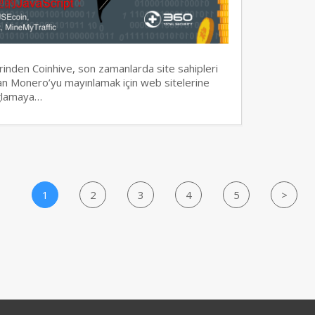
erinden Coinhive, son zamanlarda site sahipleri
olan Monero’yu mayınlamak için web sitelerine
ağlamaya…
1
2
3
4
5
>