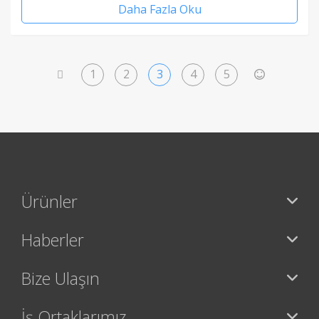
Daha Fazla Oku
1
2
3
4
5
<
>
Ürünler
Haberler
Bize Ulaşın
İş Ortaklarımız