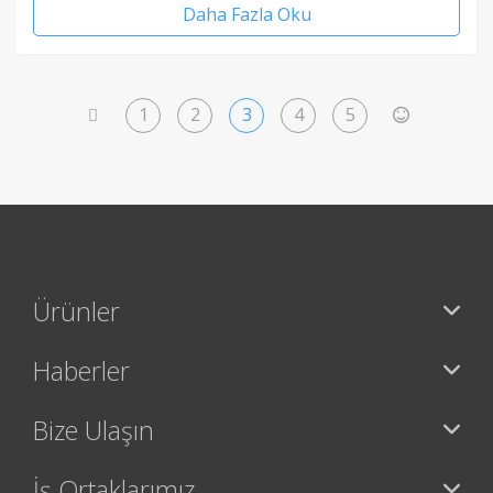
Daha Fazla Oku
1
2
3
4
5
<
>
Ürünler
Haberler
Bize Ulaşın
İş Ortaklarımız