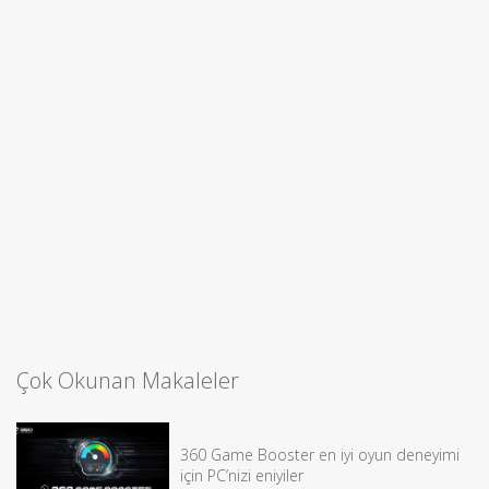
Çok Okunan Makaleler
360 Game Booster en iyi oyun deneyimi
için PC’nizi eniyiler