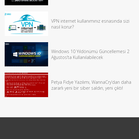
VPN internet kullanımınız esnasında sizi
nasıl korur?
Windows 10 Yıldönümü Güncellemesi 2
Ağustos’ta Kullanılabilecek
Petya Fidye Yazılımı, WannaCry’dan daha
zararlı yeni bir siber saldırı, yeni çıktı!