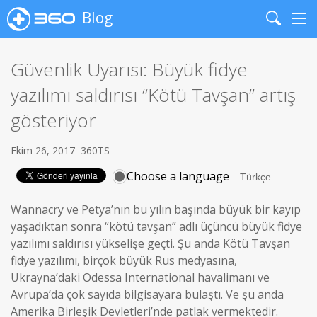
Blog
Search
Me
Güvenlik Uyarısı: Büyük fidye
yazılımı saldırısı “Kötü Tavşan” artış
gösteriyor
Ekim 26, 2017
360TS
Choose a language
Wannacry ve Petya’nın bu yılın başında büyük bir kayıp
yaşadıktan sonra “kötü tavşan” adlı üçüncü büyük fidye
yazılımı saldırısı yükselişe geçti.
Şu anda Kötü Tavşan
fidye yazılımı, birçok büyük Rus medyasına,
Ukrayna’daki Odessa International havalimanı ve
Avrupa’da çok sayıda bilgisayara bulaştı.
Ve şu anda
Amerika Birleşik Devletleri’nde patlak vermektedir.