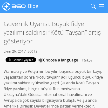
Blog
Search
Me
Güvenlik Uyarısı: Büyük fidye
yazılımı saldırısı “Kötü Tavşan” artış
gösteriyor
Ekim 26, 2017
360TS
Choose a language
Wannacry ve Petya’nın bu yılın başında büyük bir kayıp
yaşadıktan sonra “kötü tavşan” adlı üçüncü büyük fidye
yazılımı saldırısı yükselişe geçti.
Şu anda Kötü Tavşan
fidye yazılımı, birçok büyük Rus medyasına,
Ukrayna’daki Odessa International havalimanı ve
Avrupa’da çok sayıda bilgisayara bulaştı.
Ve şu anda
Amerika Birleşik Devletleri’nde patlak vermektedir.