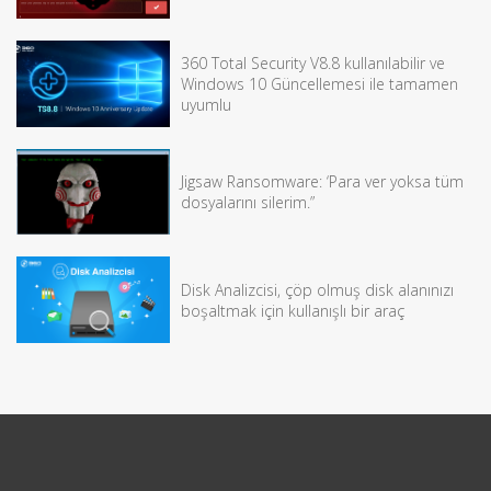
360 Total Security V8.8 kullanılabilir ve
Windows 10 Güncellemesi ile tamamen
uyumlu
Jigsaw Ransomware: ‘Para ver yoksa tüm
dosyalarını silerim.”
Disk Analizcisi, çöp olmuş disk alanınızı
boşaltmak için kullanışlı bir araç