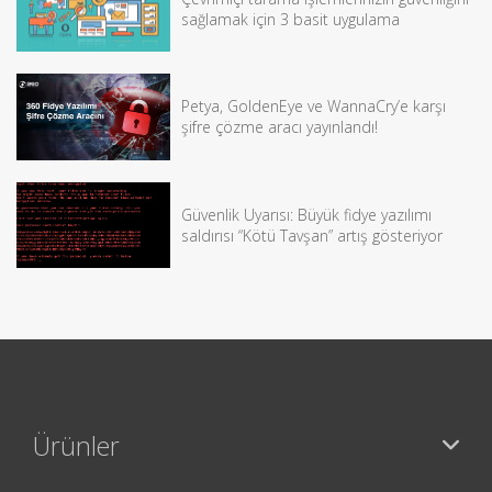
sağlamak için 3 basit uygulama
Petya, GoldenEye ve WannaCry’e karşı
şifre çözme aracı yayınlandı!
Güvenlik Uyarısı: Büyük fidye yazılımı
saldırısı “Kötü Tavşan” artış gösteriyor
Ürünler