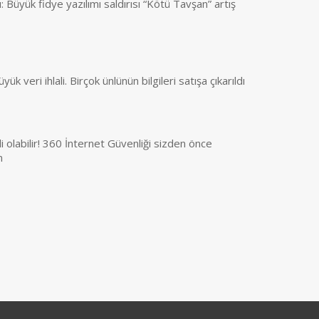
: Büyük fidye yazılımı saldırısı “Kötü Tavşan” artış
k veri ihlali. Birçok ünlünün bilgileri satışa çıkarıldı
li olabilir! 360 İnternet Güvenliği sizden önce
n