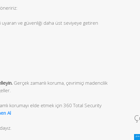
öneririz:
zi uyaran ve güvenliği daha üst seviyeye getiren
leyin.
Gerçek zamanlı koruma, çevrimiçi madencilik
eller.
samlı korumayı elde etmek için 360 Total Security
en Al
Ç
dayız.