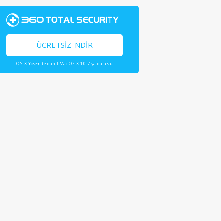
ÜCRETSIZ İNDIR
OS X Yosemite dahil Mac OS X 10.7 ya da üstü