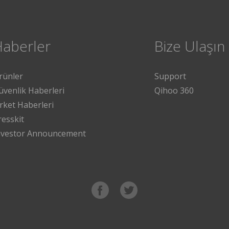
Haberler
Bize Ulaşın
rünler
Support
üvenlik Haberleri
Qihoo 360
irket Haberleri
resskit
nvestor Announcement