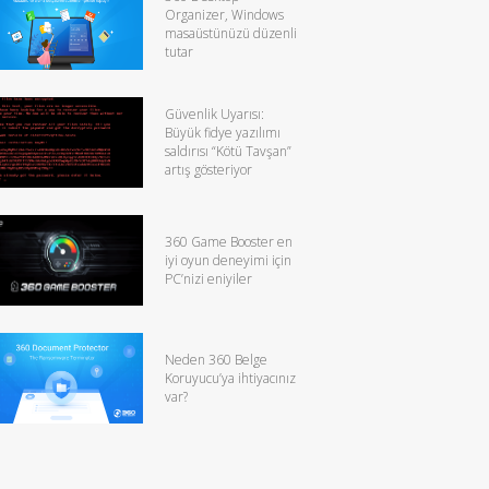
Organizer, Windows
masaüstünüzü düzenli
tutar
Güvenlik Uyarısı:
Büyük fidye yazılımı
saldırısı “Kötü Tavşan”
artış gösteriyor
360 Game Booster en
iyi oyun deneyimi için
PC’nizi eniyiler
Neden 360 Belge
Koruyucu’ya ihtiyacınız
var?