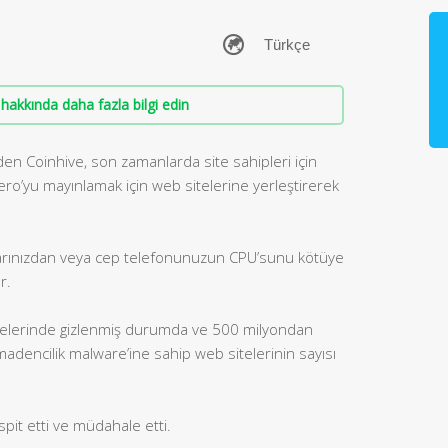
hakkında daha fazla bilgi edin
den Coinhive, son zamanlarda site sahipleri için
ero’yu mayınlamak için web sitelerine yerleştirerek
isayarınızdan veya cep telefonunuzun CPU’sunu kötüye
r.
telerinde gizlenmiş durumda ve 500 milyondan
 madencilik malware’ine sahip web sitelerinin sayısı
spit etti ve müdahale etti.