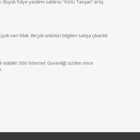
: Büyük fidye yazılımı saldırısı “Kötü Tavşan” artış
k veri ihlali. Birçok ünlünün bilgileri satışa çıkarıldı
li olabilir! 360 İnternet Güvenliği sizden önce
n