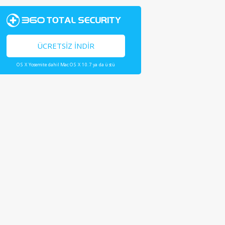
ÜCRETSIZ İNDIR
OS X Yosemite dahil Mac OS X 10.7 ya da üstü