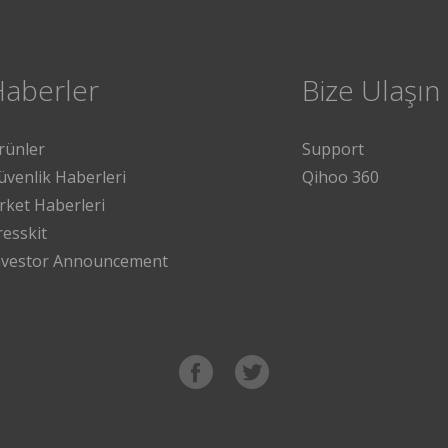
Haberler
Bize Ulaşın
rünler
Support
üvenlik Haberleri
Qihoo 360
irket Haberleri
resskit
nvestor Announcement