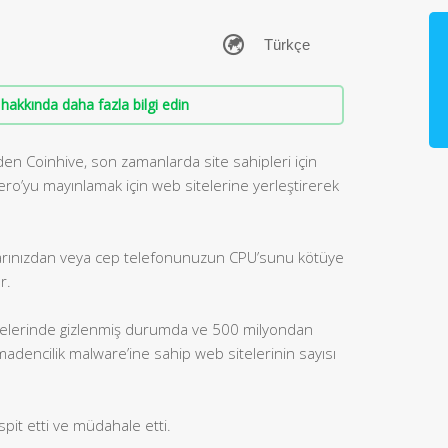
hakkında daha fazla bilgi edin
den Coinhive, son zamanlarda site sahipleri için
ero’yu mayınlamak için web sitelerine yerleştirerek
isayarınızdan veya cep telefonunuzun CPU’sunu kötüye
r.
telerinde gizlenmiş durumda ve 500 milyondan
 madencilik malware’ine sahip web sitelerinin sayısı
spit etti ve müdahale etti.