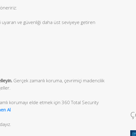
öneririz:
zi uyaran ve güvenliği daha üst seviyeye getiren
leyin.
Gerçek zamanlı koruma, çevrimiçi madencilik
eller.
samlı korumayı elde etmek için 360 Total Security
en Al
Ç
dayız.