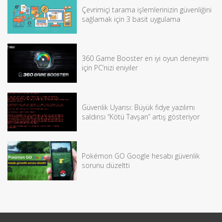
Çevrimiçi tarama işlemlerinizin güvenliğini
sağlamak için 3 basit uygulama
360 Game Booster en iyi oyun deneyimi
için PC’nizi eniyiler
Güvenlik Uyarısı: Büyük fidye yazılımı
saldırısı “Kötü Tavşan” artış gösteriyor
Pokémon GO Google hesabı güvenlik
sorunu düzeltti