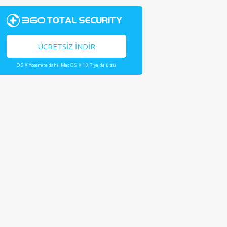
ÜCRETSIZ İNDIR
OS X Yosemite dahil Mac OS X 10.7 ya da üstü