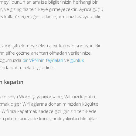
eyi, bunun anlamı ise bilgilerinizin herhangi bir
e gizliliğiniz tehlikeye girmeyecektir. Ayrıca güçlü
kullan’ seçeneğini etkinleştirmeniz tavsiye edilir.
niz için şifrelemeye ekstra bir katman sunuyor. Bir
ların şifre çözme anahtarı olmadan verilerinize
blogumuzda
bir VPN’nin faydaları
ve
günlük
nda daha fazla bilgi edinin.
an kapatın
el veya Word işi yapıyorsanız, Wifi’nizi kapatın.
ırakmak diğer Wifi ağlarına donanımınızdan küçükte
Wifi’nizi kapatmak sadece gizliliğinizin tehlikede
a pil ömrünüzüde korur, artık yakınlardaki ağlar