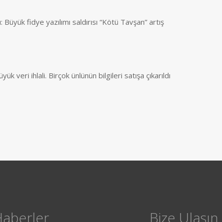
: Büyük fidye yazılımı saldırısı “Kötü Tavşan” artış
k veri ihlali. Birçok ünlünün bilgileri satışa çıkarıldı
Haberler
Bize Ulaşın