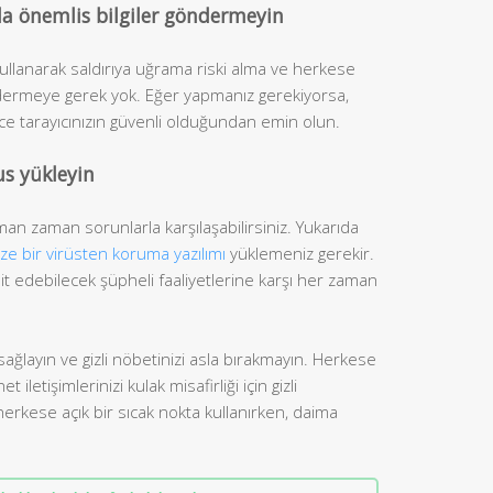
nda önemlis bilgiler göndermeyin
 kullanarak saldırıya uğrama riski alma ve herkese
 göndermeye gerek yok. Eğer yapmanız gerekiyorsa,
e tarayıcınızın güvenli olduğundan emin olun.
us yükleyin
man zaman sorunlarla karşılaşabilirsiniz. Yukarıda
ize bir virüsten koruma yazılımı
yüklemeniz gerekir.
ehdit edebilecek şüpheli faaliyetlerine karşı her zaman
sağlayın ve gizli nöbetinizi asla bırakmayın. Herkese
letişimlerinizi kulak misafirliği için gizli
 herkese açık bir sıcak nokta kullanırken, daima