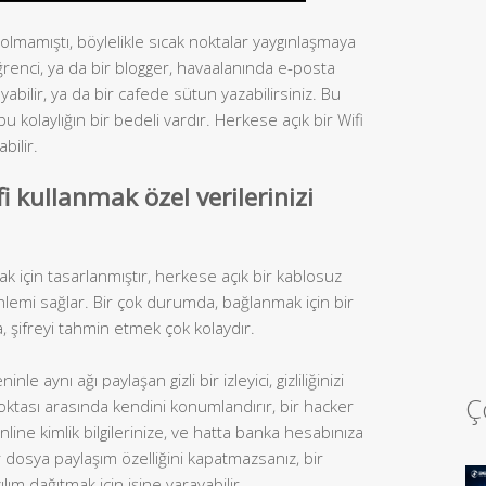
olmamıştı, böylelikle sıcak noktalar yaygınlaşmaya
öğrenci, ya da bir blogger, havaalanında e-posta
layabilir, ya da bir cafede sütun yazabilirsiniz. Bu
 bu kolaylığın bir bedeli vardır. Herkese açık bir Wifi
bilir.
i kullanmak özel verilerinizi
mak için tasarlanmıştır, herkese açık bir kablosuz
nlemi sağlar. Bir çok durumda, bağlanmak için bir
, şifreyi tahmin etmek çok kolaydır.
 aynı ağı paylaşan gizli bir izleyici, gizliliğinizi
Ç
 noktası arasında kendini konumlandırır, bir hacker
 online kimlik bilgilerinize, ve hatta banka hesabınıza
dosya paylaşım özelliğini kapatmazsanız, bir
lım dağıtmak için işine yarayabilir.