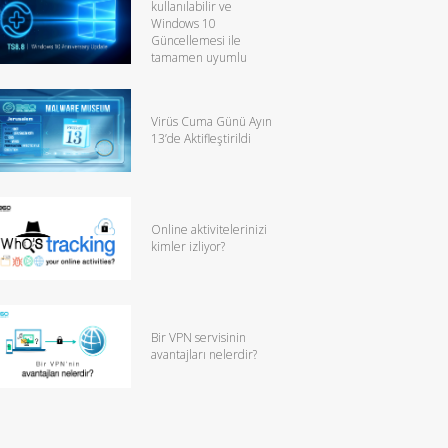
kullanılabilir ve
Windows 10
Güncellemesi ile
tamamen uyumlu
Virüs Cuma Günü Ayın
13’de Aktifleştirildi
Online aktivitelerinizi
kimler izliyor?
Bir VPN servisinin
avantajları nelerdir?