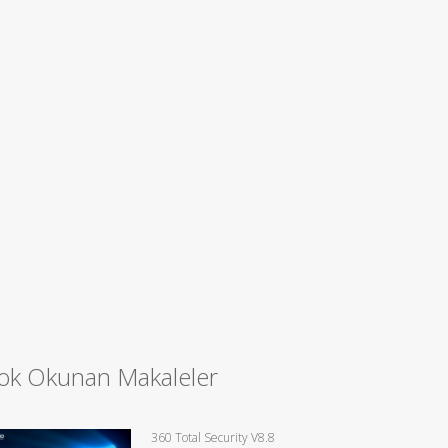
ok Okunan Makaleler
360 Total Security V8.8