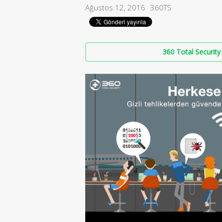
Ağustos 12, 2016
360TS
360 Total Security 