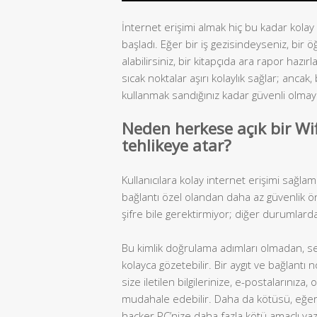
İnternet erişimi almak hiç bu kadar kolay 
başladı. Eğer bir iş gezisindeyseniz, bir 
alabilirsiniz, bir kitapçıda ara rapor hazır
sıcak noktalar aşırı kolaylık sağlar; ancak,
kullanmak sandığınız kadar güvenli olmaya
Neden herkese açık bir Wif
tehlikeye atar?
Kullanıcılara kolay internet erişimi sağla
bağlantı özel olandan daha az güvenlik ö
şifre bile gerektirmiyor; diğer durumlarda
Bu kimlik doğrulama adımları olmadan, seninle
kolayca gözetebilir. Bir aygıt ve bağlantı
size iletilen bilgilerinize, e-postalarınıza,
mudahale edebilir. Daha da kötüsü, eğer 
hacker PC’nize daha fazla kötü amaçlı yazı