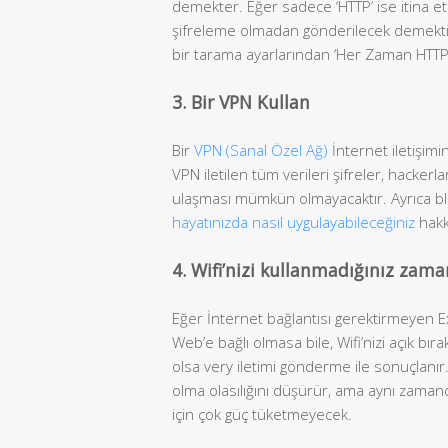
demekter. Eğer sadece ‘HTTP’ ise itina etm
şifreleme olmadan gönderilecek demektir, v
bir tarama ayarlarından ‘Her Zaman HTTPS 
3. Bir VPN Kullan
Bir
VPN (Sanal Özel Ağ)
İnternet iletişimi
VPN iletilen tüm verileri şifreler, hacker
ulaşması mümkün olmayacaktır. Ayrıca 
hayatınızda nasıl uygulayabileceğiniz
hakkı
4. Wifi’nizi kullanmadığınız zam
Eğer İnternet bağlantısı gerektirmeyen Exc
Web’e bağlı olmasa bile, Wifi’nizi açık b
olsa very iletimi gönderme ile sonuçlanır. 
olma olasılığını düşürür, ama aynı zamand
için çok güç tüketmeyecek.