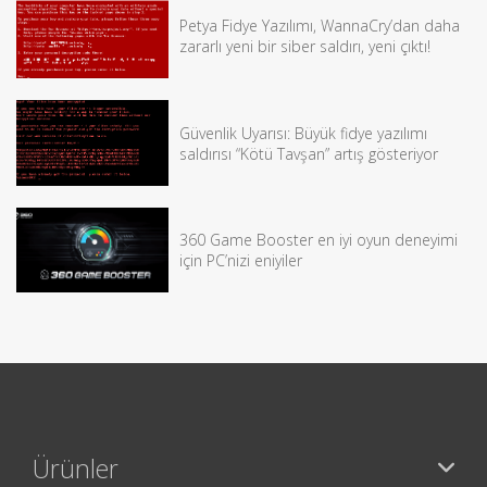
Petya Fidye Yazılımı, WannaCry’dan daha
zararlı yeni bir siber saldırı, yeni çıktı!
Güvenlik Uyarısı: Büyük fidye yazılımı
saldırısı “Kötü Tavşan” artış gösteriyor
360 Game Booster en iyi oyun deneyimi
için PC’nizi eniyiler
Ürünler