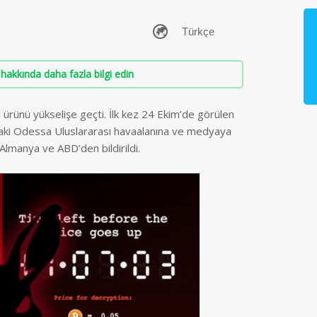
hakkında daha fazla bilgi edin
ı ürünü yükselişe geçti. İlk kez 24 Ekim’de görülen
daki Odessa Uluslararası havaalanına ve medyaya
 Almanya ve ABD’den bildirildi.