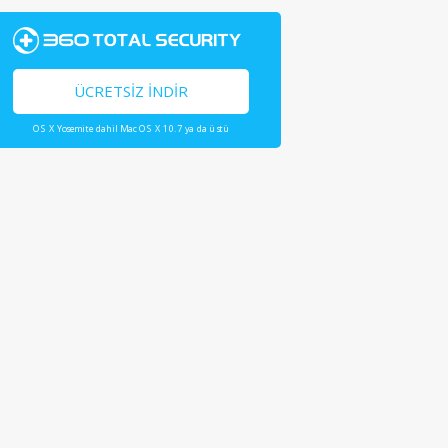
ÜCRETSIZ İNDIR
OS X Yosemite dahil Mac OS X 10.7 ya da üstü