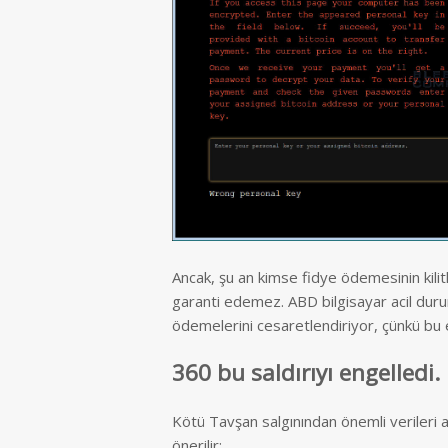
Ancak, şu an kimse fidye ödemesinin kilit
garanti edemez. ABD bilgisayar acil durum h
ödemelerini cesaretlendiriyor, çünkü bu er
360 bu saldırıyı engelledi
Kötü Tavşan salgınından önemli verileri al
önerilir: