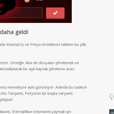
 daha geldi
nlü WannaCry ve Petya örneklerini takiben bu yılki
nzer. Örneğin, ikisi de dosyaları şifrelemek ve
ini kullanarak bir açık kaynak şifreleme aracı
 notu neredeyse aynı görünüyor. Aslında bu sadece
 Kötü Tavşanın, Petya’nın bir başka varyantı
Ç
aylaşıyor.
ksine, EternalBlue istismarını yaymak için