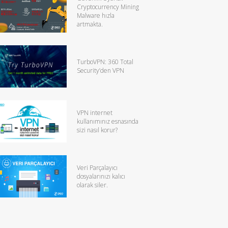
Cryptocurrency Mining
Malware hızla
artmakta.
TurboVPN: 360 Total
Security’den VPN
VPN internet
kullanımınız esnasında
sizi nasıl korur?
Veri Parçalayıcı
dosyalarınızı kalıcı
olarak siler.