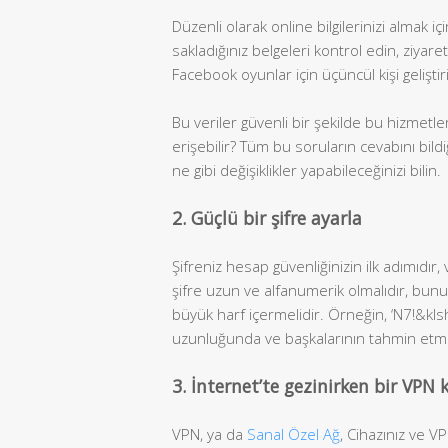
Düzenli olarak online bilgilerinizi almak 
sakladığınız belgeleri kontrol edin, ziyaret e
Facebook oyunlar için üçüncül kişi geliştiri
Bu veriler güvenli bir şekilde bu hizmetl
erişebilir? Tüm bu soruların cevabını bildi
ne gibi değişiklikler yapabileceğinizi bilin.
2. Güçlü bir şifre ayarla
Şifreniz hesap güvenliğinizin ilk adımıdır,
şifre uzun ve alfanumerik olmalıdır, bu
büyük harf içermelidir. Örneğin, ‘N7!&klsh
uzunluğunda ve başkalarının tahmin etmey
3. İnternet’te gezinirken bir VPN 
VPN, ya da
Sanal Özel Ağ
, Cihazınız ve V