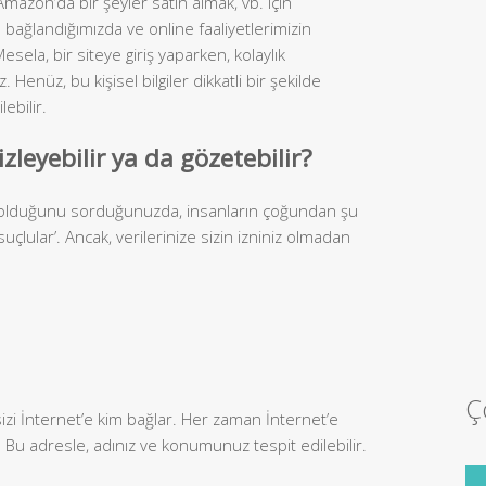
mazon’da bir şeyler satın almak, vb. için
bağlandığımızda ve online faaliyetlerimizin
Mesela, bir siteye giriş yaparken, kolaylık
. Henüz, bu kişisel bilgiler dikkatli bir şekilde
lebilir.
izleyebilir ya da gözetebilir?
 kim olduğunu sorduğunuzda, insanların çoğundan şu
uçlular’. Ancak, verilerinize sizin izniniz olmadan
Ç
 sizi İnternet’e kim bağlar. Her zaman İnternet’e
r. Bu adresle, adınız ve konumunuz tespit edilebilir.