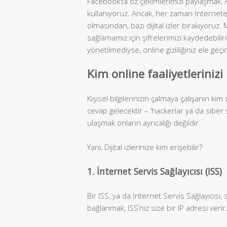
Facebook’ta öz çekimlerimizi paylaşmak, A
kullanıyoruz. Ancak, her zaman İnternete 
olmasından, bazı dijital izler bırakıyoruz. 
sağlamamız için şifrelerimizi kaydedebiliriz
yönetilmediyse, online gizliliğiniz ele geçiri
Kim online faaliyetlerinizi 
Kişisel bilgilerinizin çalmaya çalışanın
cevap gelecektir – ‘hackerlar ya da siber s
ulaşmak onların ayrıcalığı değildir.
Yani, Dijital izlerinize kim erişebilir?
1. İnternet Servis Sağlayıcısı (ISS)
Bir ISS, ya da İnternet Servis Sağlayıcısı,
bağlanmak, ISS’niz size bir IP adresi veri