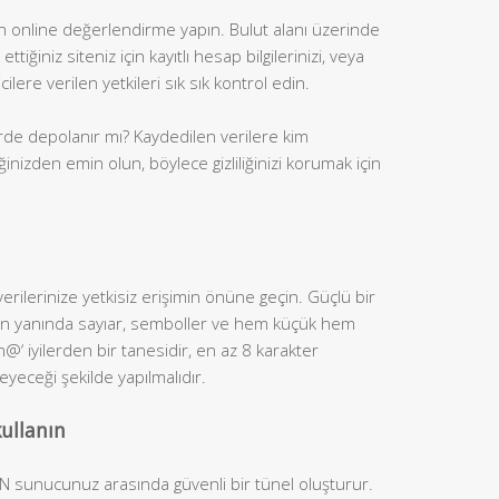
için online değerlendirme yapın. Bulut alanı üzerinde
ttiğiniz siteniz için kayıtlı hesap bilgilerinizi, veya
cilere verilen yetkileri sık sık kontrol edin.
erde depolanır mı? Kaydedilen verilere kim
ğinizden emin olun, böylece gizliliğinizi korumak için
 verilerinize yetkisiz erişimin önüne geçin. Güçlü bir
nun yanında sayıar, semboller ve hem küçük hem
@‘ iyilerden bir tanesidir, en az 8 karakter
eceği şekilde yapılmalıdır.
kullanın
PN sunucunuz arasında güvenli bir tünel oluşturur.