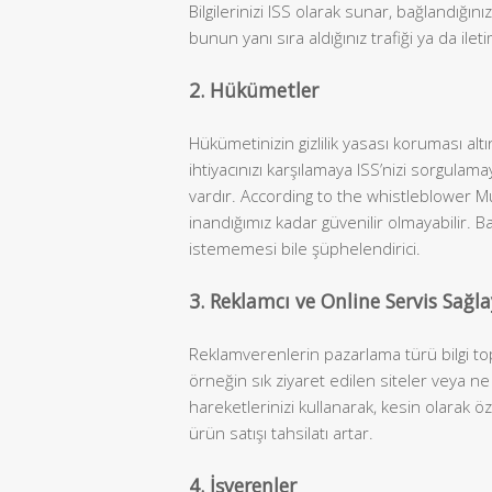
Bilgilerinizi ISS olarak sunar, bağlandığını
bunun yanı sıra aldığınız trafiği ya da iletim
2. Hükümetler
Hükümetinizin gizlilik yasası koruması alt
ihtiyacınızı karşılamaya ISS’nizi sorgul
vardır. According to the whistleblower 
inandığımız kadar güvenilir olmayabilir
istememesi bile şüphelendirici.
3. Reklamcı ve Online Servis Sağla
Reklamverenlerin pazarlama türü bilgi topl
örneğin sık ziyaret edilen siteler veya ne 
hareketlerinizi kullanarak, kesin olarak öz
ürün satışı tahsilatı artar.
4. İşverenler