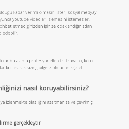
lduğu kadar verimli olmasını ister; sosyal medyayı
oyunca youtube videoları izlemesini istemezler.
 sohbet etmediğinizden işinize odaklandığınızdan
p edebilir.
çlular bu alanfa profesyonellerdir. Truva atı, kötü
lar kullanarak sizing bilginiz olmadan kişisel
nliğinizi nasıl koruyabilirsiniz?
a izlenmekte olasılığını azaltmanıza ve çevrimiçi
dirme gerçekleştir