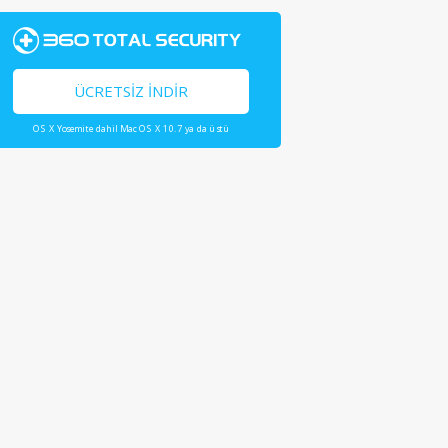
ÜCRETSIZ İNDIR
OS X Yosemite dahil Mac OS X 10.7 ya da üstü