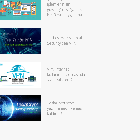
işlemlerinizin
güvenliğini sağlamak
için 3 basit uygulama
TurboVPN: 360 Total
Security’den VPN
VPN internet
kullanımınız esnasında
sizi nasıl korur?
TeslaCrypt fidye
yazılımı nedir ve nasıl
kaldırılır?