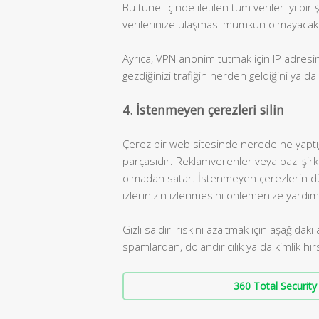
Bu tünel içinde iletilen tüm veriler iyi bi
verilerinize ulaşması mümkün olmayacak
Ayrıca, VPN anonim tutmak için IP adresiniz
gezdiğinizi trafiğin nerden geldiğini ya da
4.
İstenmeyen çerezleri silin
Çerez bir web sitesinde nerede ne yaptığın
parçasıdır. Reklamverenler veya bazı şirket
olmadan satar. İstenmeyen çerezlerin düzen
izlerinizin izlenmesini önlemenize yardımcı
Gizli saldırı riskini azaltmak için aşağıdak
spamlardan, dolandırıcılık ya da kimlik hır
360 Total Security 