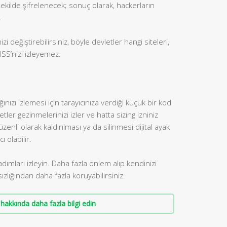
r şekilde şifrelenecek; sonuç olarak, hackerların
.
i değiştirebilirsiniz, böyle devletler hangi siteleri,
 ISS’nizi izleyemez.
ızı izlemesi için tarayıcınıza verdiği küçük bir kod
ler gezinmelerinizi izler ve hatta sizing izniniz
li olarak kaldırılması ya da silinmesi dijital ayak
 olabilir.
i adımları izleyin. Daha fazla önlem alıp kendinizi
sızlığından daha fazla koruyabilirsiniz.
hakkında daha fazla bilgi edin