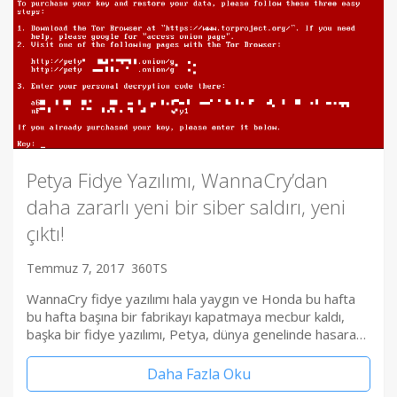
Petya Fidye Yazılımı, WannaCry’dan
daha zararlı yeni bir siber saldırı, yeni
çıktı!
Temmuz 7, 2017
360TS
WannaCry fidye yazılımı hala yaygın ve Honda bu hafta
bu hafta başına bir fabrikayı kapatmaya mecbur kaldı,
başka bir fidye yazılımı, Petya, dünya genelinde hasara…
Daha Fazla Oku