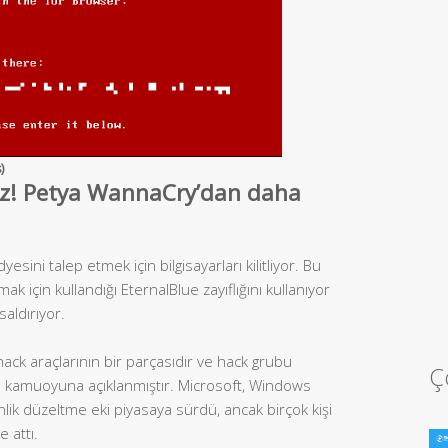
)
siz! Petya WannaCry’dan daha
dyesini talep etmek için bilgisayarları kilitliyor. Bu
ak için kullandığı EternalBlue zayıflığını kullanıyor
aldırıyor.
 hack araçlarının bir parçasıdır ve hack grubu
Ç
 kamuoyuna açıklanmıştır. Microsoft, Windows
nlik düzeltme eki piyasaya sürdü, ancak birçok kişi
 attı.