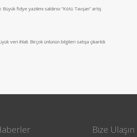
: Büyük fidye yazılımı saldırısı “Kötü Tavşan” artış
k veri ihlali. Birçok ünlünün bilgileri satışa çıkarıldı
Haberler
Bize Ulaşın