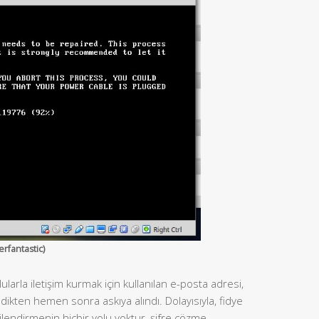
antastic)
arla iletişim kurmak için kullanılan e-posta adresi,
endikten hemen sonra askıya alındı. Dolayısıyla, fidye
lgilendirmenin hiçbir yolu yoktur, şifre çözme