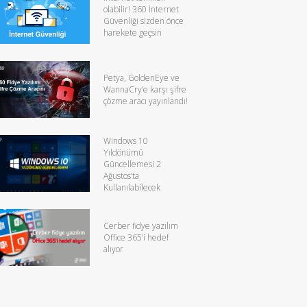
olabilir! 360 İnternet
Güvenliği sizden önce
harekete geçsin
Petya, GoldenEye ve
WannaCry’e karşı şifre
çözme aracı yayınlandı!
Windows 10
Yıldönümü
Güncellemesi 2
Ağustos’ta
Kullanılabilecek
Cerber fidye yazılım
Office 365’i hedef
alıyor