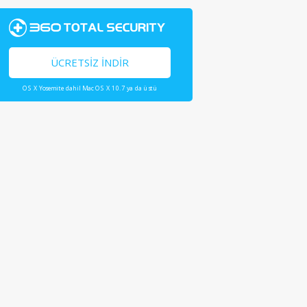
ÜCRETSIZ İNDIR
OS X Yosemite dahil Mac OS X 10.7 ya da üstü