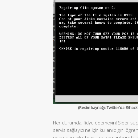
(Resim kaynağı: Twitter’da @hackerf
Her durumda, fidye ödemeyin! Siber suçlul
servis sağlayıcı ne için kullanıldığını öğr
öderseniz bile, bilgisayar korsanlarını bi