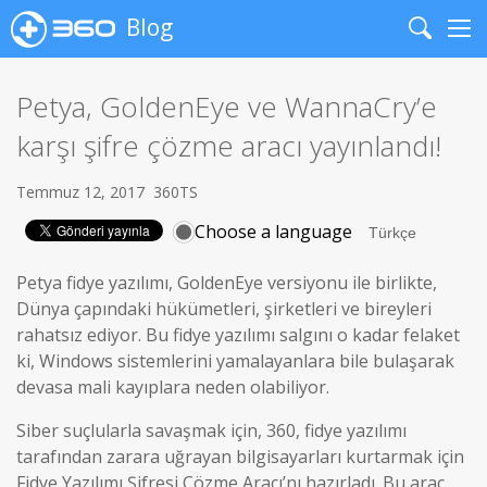
Blog
Search
Me
Petya, GoldenEye ve WannaCry’e
karşı şifre çözme aracı yayınlandı!
Temmuz 12, 2017
360TS
Choose a language
Petya fidye yazılımı, GoldenEye versiyonu ile birlikte,
Dünya çapındaki hükümetleri, şirketleri ve bireyleri
rahatsız ediyor. Bu fidye yazılımı salgını o kadar felaket
ki, Windows sistemlerini yamalayanlara bile bulaşarak
devasa mali kayıplara neden olabiliyor.
Siber suçlularla savaşmak için, 360, fidye yazılımı
tarafından zarara uğrayan bilgisayarları kurtarmak için
Fidye Yazılımı Şifresi Çözme Aracı’nı hazırladı. Bu araç,