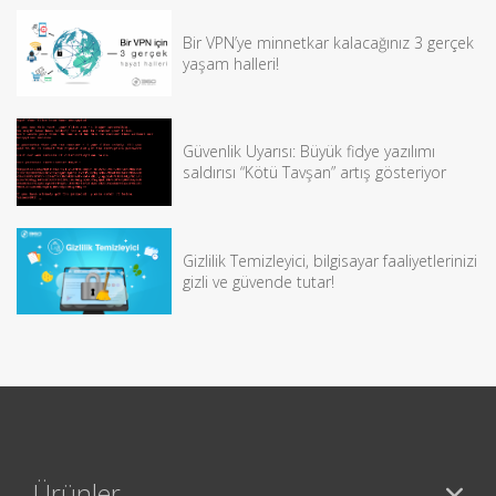
Bir VPN’ye minnetkar kalacağınız 3 gerçek
yaşam halleri!
Güvenlik Uyarısı: Büyük fidye yazılımı
saldırısı “Kötü Tavşan” artış gösteriyor
Gizlilik Temizleyici, bilgisayar faaliyetlerinizi
gizli ve güvende tutar!
Ürünler