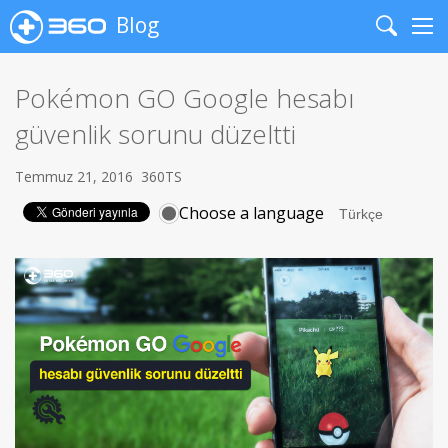
Blog
Search
Me
Pokémon GO Google hesabı
güvenlik sorunu düzeltti
Temmuz 21, 2016
360TS
Choose a language