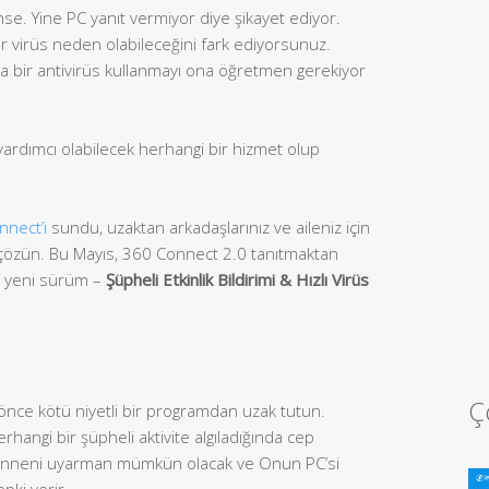
se. Yine PC yanıt vermiyor diye şikayet ediyor.
ir virüs neden olabileceğini fark ediyorsunuz.
da bir antivirüs kullanmayı ona öğretmen gerekiyor
yardımcı olabilecek herhangi bir hizmet olup
nnect’i
sundu, uzaktan arkadaşlarınız ve aileniz için
nı çözün. Bu Mayıs, 360 Connect 2.0 tanıtmaktan
en yeni sürüm –
Şüpheli Etkinlik Bildirimi & Hızlı Virüs
Ç
önce kötü niyetli bir programdan uzak tutun.
angi bir şüpheli aktivite algıladığında cep
mdi anneni uyarman mümkün olacak ve Onun PC’si
epki verir.