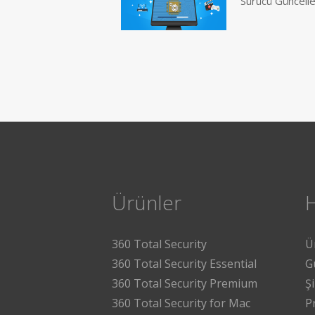
Sürücü Güncell
Ürünler
360 Total Security
Ü
360 Total Security Essential
G
360 Total Security Premium
Ş
360 Total Security for Mac
P