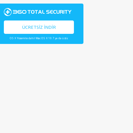
ÜCRETSIZ İNDIR
OS X Yosemite dahil Mac OS X 10.7 ya da üstü