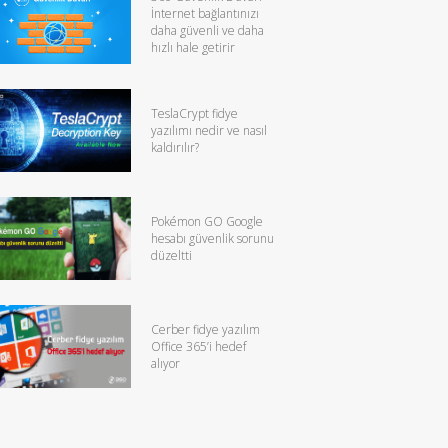
İnternet bağlantınızı
daha güvenli ve daha
hızlı hale getirir
TeslaCrypt fidye
yazılımı nedir ve nasıl
kaldırılır?
Pokémon GO Google
hesabı güvenlik sorunu
düzeltti
Cerber fidye yazılım
Office 365’i hedef
alıyor