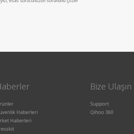
eyici, esas sürücünüzün sorununu çözer
Haberler
Bize Ulaşın
rünler
Support
üvenlik Haberleri
Qihoo 360
irket Haberleri
resskit