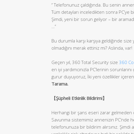
‘’ Telefonunuz çaldığında. Bu senin annen
Tüm detayları inceledikten sonra PC’ye b
Şimdi, yeni bir sorun geliyor – bir arama
…’’
Bu durumla karşı karşıya geldiğinde size 
olmadığını merak ettiniz mi? Aslında, var!
Geçen yıl, 360 Total Security size
360 Co
en iyi yardımcınızla PC’lerinin sorunları
gurur duyuyoruz, İki yeni özellikler içer
Tarama.
【
Şüpheli Etkinlik Bildirimi
】
Herhangi bir şans eseri zarar gelmeden 
Savunma sistemimiz annenizin PC’nde herh
telefonunuza bir bildirim alırsınız. Şi
yanlışlıkla risk altındaysa hızlı bir şekilde t