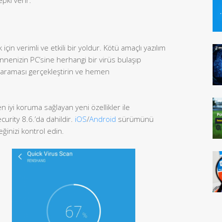
 için verimli ve etkili bir yoldur. Kötü amaçlı yazılım
Annenizin PC’sine herhangi bir virüs bulaşıp
 taraması gerçekleştirin ve hemen
n iyi koruma sağlayan yeni özellikler ile
urity 8.6.’da dahildir.
iOS
/
Android
sürümünü
eğinizi kontrol edin.