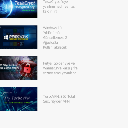
TeslaCrypt fidye
yazılımı nedir ve nasıl
kaldırılır?
Windows 10
Yıldönümü
Güncellemesi 2
Ağustos’ta
Kullanılabilecek
Petya, GoldenEye ve
WannaCry’e karşı şifre
çözme aracı yayınlandı!
TurboVPN: 360 Total
Security’den VPN