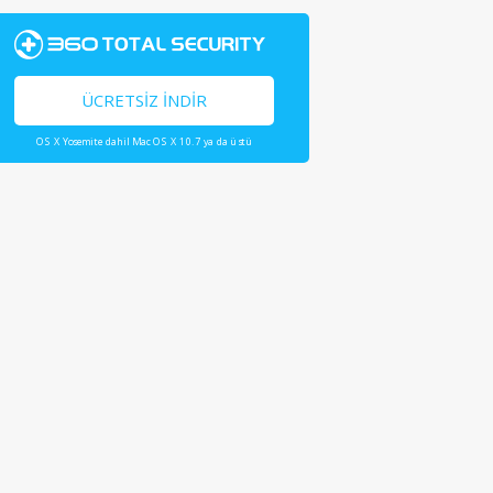
ÜCRETSIZ İNDIR
OS X Yosemite dahil Mac OS X 10.7 ya da üstü