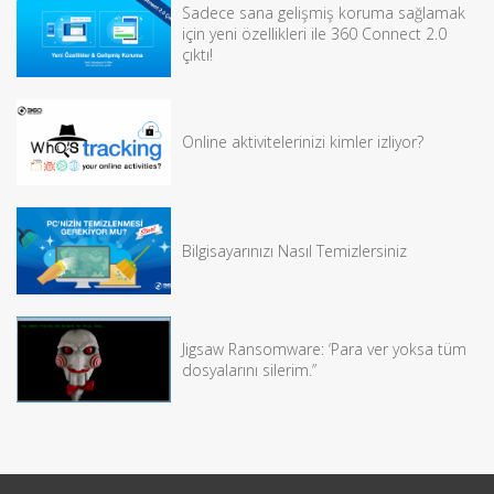
Sadece sana gelişmiş koruma sağlamak
için yeni özellikleri ile 360 Connect 2.0
çıktı!
Online aktivitelerinizi kimler izliyor?
Bilgisayarınızı Nasıl Temizlersiniz
Jigsaw Ransomware: ‘Para ver yoksa tüm
dosyalarını silerim.”