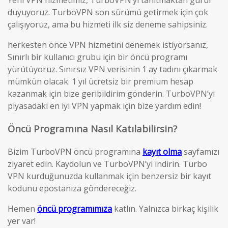
Yeni VPN hizmetimiz, TurboVPN’yi tanıtmaktan gurur
duyuyoruz. TurboVPN son sürümü getirmek için çok
çalışıyoruz, ama bu hizmeti ilk siz deneme sahipsiniz.
herkesten önce VPN hizmetini denemek istiyorsanız,
Sınırlı bir kullanıcı grubu için bir öncü programı
yürütüyoruz. Sınırsız VPN verisinin 1 ay tadını çıkarmak
mümkün olacak. 1 yıl ücretsiz bir premium hesap
kazanmak için bize geribildirim gönderin. TurboVPN’yi
piyasadaki en iyi VPN yapmak için bize yardım edin!
Öncü Programına Nasıl Katılabilirsin?
Bizim TurboVPN öncü programına
kayıt olma
sayfamızı
ziyaret edin. Kaydolun ve TurboVPN’yi indirin. Turbo
VPN kurduğunuzda kullanmak için benzersiz bir kayıt
kodunu epostanıza göndereceğiz.
Hemen
öncü programımıza
katlın. Yalnızca birkaç kişilik
yer var!