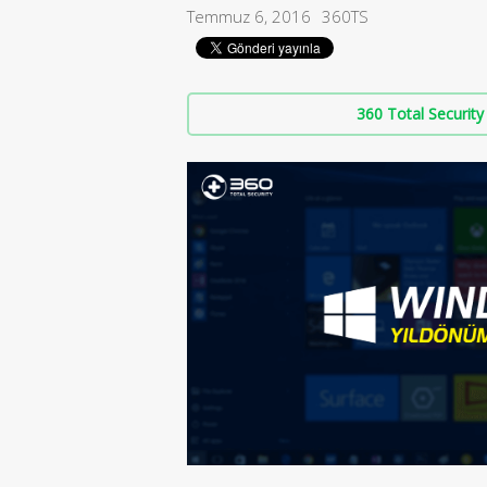
Temmuz 6, 2016
360TS
360 Total Security 