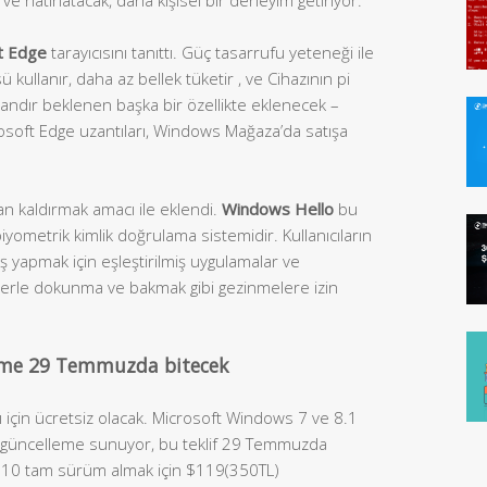
t Edge
tarayıcısını tanıttı. Güç tasarrufu yeteneği ile
 kullanır, daha az bellek tüketir , ve Cihazının pi
ndır beklenen başka bir özellikte eklenecek –
rosoft Edge uzantıları, Windows Mağaza’da satışa
an kaldırmak amacı ile eklendi.
Windows Hello
bu
yometrik kimlik doğrulama sistemidir. Kullanıcıların
riş yapmak için eşleştirilmiş uygulamalar ve
erle dokunma ve bakmak gibi gezinmelere izin
irme 29 Temmuzda bitecek
ı için ücretsiz olacak. Microsoft Windows 7 ve 8.1
iz güncelleme sunuyor, bu teklif 29 Temmuzda
 10 tam sürüm almak için $119(350TL)