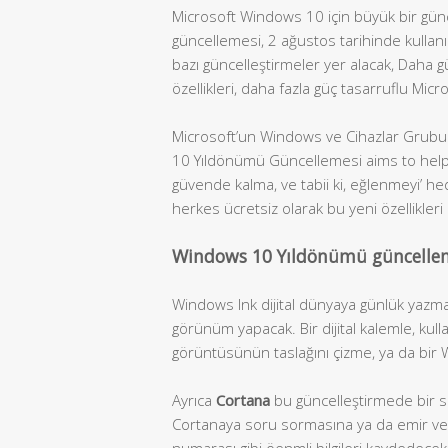
Microsoft Windows 10 için büyük bir gü
güncellemesi, 2 ağustos tarihinde kullan
bazı güncelleştirmeler yer alacak, Daha g
özellikleri, daha fazla güç tasarruflu Micr
Microsoft’un Windows ve Cihazlar Grubu
10 Yıldönümü Güncellemesi aims to hel
güvende kalma, ve tabii ki, eğlenmeyi’ h
herkes ücretsiz olarak bu yeni özellikleri 
Windows 10 Yıldönümü güncellemes
Windows Ink dijital dünyaya günlük yazm
görünüm yapacak. Bir dijital kalemle, kul
görüntüsünün taslağını çizme, ya da bir 
Ayrıca
Cortana
bu güncelleştirmede bir sür
Cortanaya soru sormasına ya da emir verm
numarası gibi öenmli bilgileri kaydedecek 