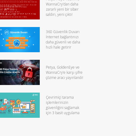
WannaCry’dan daha
zararlı yeni bir siber
saldırı, yeni çıktı!
360 Güvenlik Duvarı
İnternet bağlantınızı
daha güvenli ve daha
hızlı hale getirir
Petya, GoldenEye ve
WannaCry’e karşı şifre
çözme aracı yayınlandı!
Çevrimiçi tarama
işlemlerinizin
güvenliğini sağlamak
için 3 basit uygulama