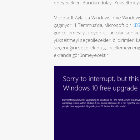
ödeyecekler. Bundan dolayı, Yükseltmeyi k
Microsoft Aylarca Windows 7 ve Windows 
çağırıyor. 1 Temmuz’da, Microsoft bir
KB
güncellemeyi yükleyen kullanıcılar son kez
yükseltmeyi seçebilecekler, bildirimleri k
seçeneğini seçerek bu güncellemeyi engel
ekranda görünmeyecektir.