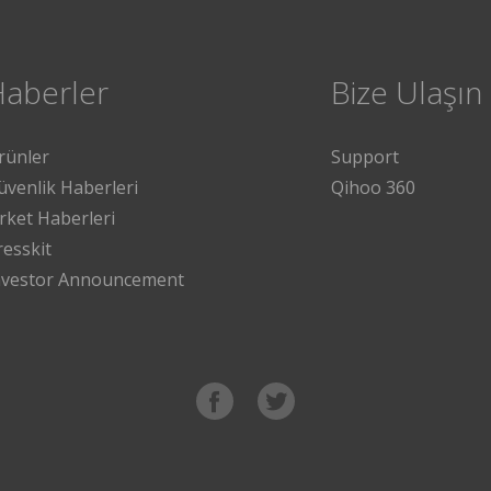
Haberler
Bize Ulaşın
rünler
Support
üvenlik Haberleri
Qihoo 360
irket Haberleri
resskit
nvestor Announcement