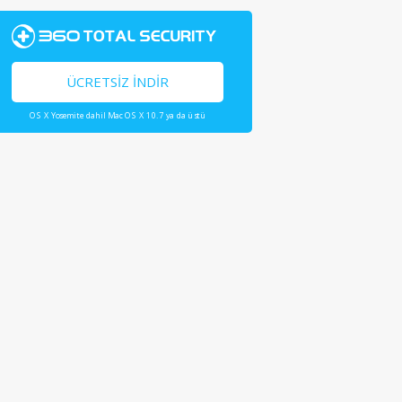
ÜCRETSIZ İNDIR
OS X Yosemite dahil Mac OS X 10.7 ya da üstü