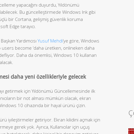
ncelleme yapacağını duyurdu, Yıldönümü
ılabilecek. Bu güncelleştirmede Windows Ink gibi
üçlü bir Cortana, gelişmiş güvenlik koruma
osoft Edge tarayıcı.
 Başkan Yardımcısı
Yusuf Mehdi
’ye göre, Windows
p users become ‘daha üretken, onlineken daha
edefliyor. Daha da önemlisi, Windows 10 kullanan
alacak.
i daha yeni özellikleriyle gelecek
ayı getirmek için Yıldönümü Güncellemesinde ilk
lanıcıların bir not alması mümkün olacak, ekran
Windows 10 cihazında bir hayal ürünü çizin.
Ç
ü iyileştirmeler getiriyor. Ekran kilidini açmak için
eye gerek yok. Ayrıca, Kullanıcılar için uçuş
ve hatırlatacak, daha kişisel bir deneyim getiriyor.