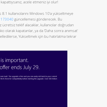
apattıysanız, acele etmeniz iyi olur!
8.1 kullanıcılarını Windows 10’a yükseltmeye
3173040
güncellemesi gönderecek. Bu
 ücretsiz teklif alacaklar, kullanıcılar doğrudan
alıcı olarak kapatanlar, ya da ‘Daha sonra anımsat’
ledilerse, Yükseltmek için bu hatırlatma tekrar